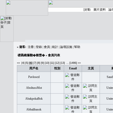
»
遊客:
注冊
|
登錄
|
會員
|
統計
|
論壇設施
|
幫助
礎聶織簷翻�䪖壅�
» 會員列表
<<
[4]
[5]
[6]
[7]
[8]
[9]
[10]
[11]
[12]
[13]
...
[1486] >>
用戶名
性別
Email
主頁
Pavlosezl
Saudi
AboltussMot
Unite
AbakpokaBok
Unite
Abbalibasok
Unite