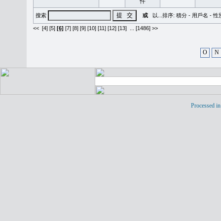
搜索
或
以...排序:
積分
-
用戶名
-
性
<<
[4]
[5]
[6]
[7]
[8]
[9]
[10]
[11]
[12]
[13]
...
[1486] >>
O
N
Processed in