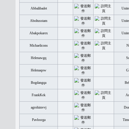
Abbalibadet
Unite
Aboltusstam
Unite
Abakpokarex
Unite
Michaelicons
N
Helenawgq
S
Helenaqow
G
Bogdangqa
Be
FrankKek
An
agrohimvvj
Dom
Pavlosrga
Timo