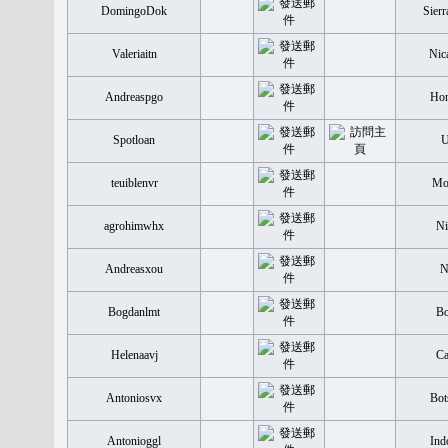
DomingoDok
Sierr
Valeriaitn
Nic
Andreaspgo
Hon
Spotloan
teuiblenvr
Mo
agrohimwhx
Ni
Andreasxou
N
Bogdanlmt
Bo
Helenaavj
Ca
Antoniosvx
Bot
Antonioggl
Ind