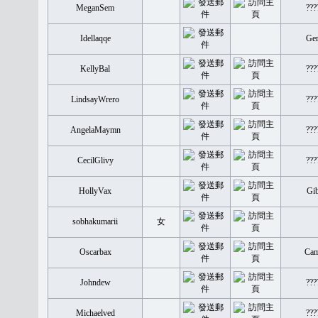
MeganSem
???
Idellaqqe
Ge
KellyBal
???
LindsayWrero
???
AngelaMaymn
???
CecilGlivy
???
HollyVax
Gib
sobhakumarii
女
Oscarbax
Cam
Johndew
???
Michaelved
???