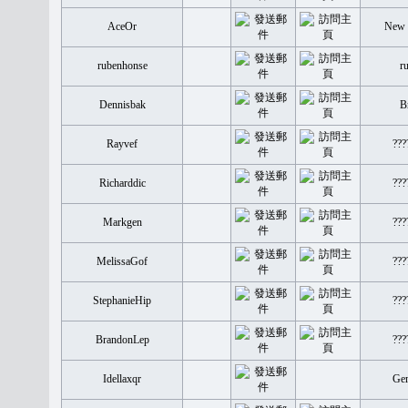
AceOr
New 
rubenhonse
r
Dennisbak
B
Rayvef
???
Richarddic
???
Markgen
???
MelissaGof
???
StephanieHip
???
BrandonLep
???
Idellaxqr
Ge