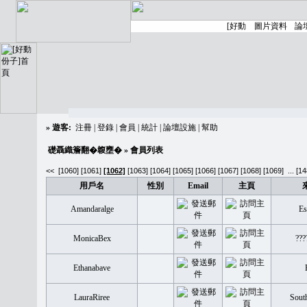
»
遊客:
注冊
|
登錄
|
會員
|
統計
|
論壇設施
|
幫助
礎聶織簷翻�䪖壅�
» 會員列表
<<
[1060]
[1061]
[1062]
[1063]
[1064]
[1065]
[1066]
[1067]
[1068]
[1069]
...
[14
用戶名
性別
Email
主頁
Amandaralge
Es
MonicaBex
???
Ethanabave
LauraRiree
South