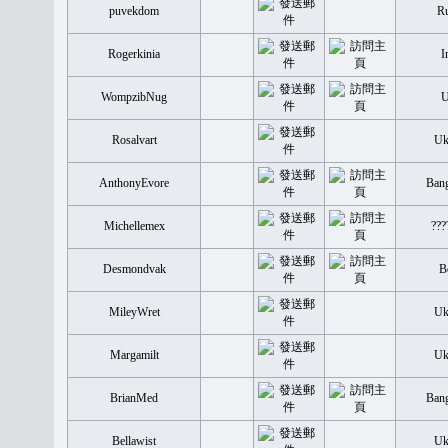
puvekdom
Ru
Rogerkinia
I
WompzibNug
Rosalvart
Uk
AnthonyEvore
Bang
Michellemex
???
Desmondvak
B
MileyWret
Uk
Margamilt
Uk
BrianMed
Bang
Bellawist
Uk