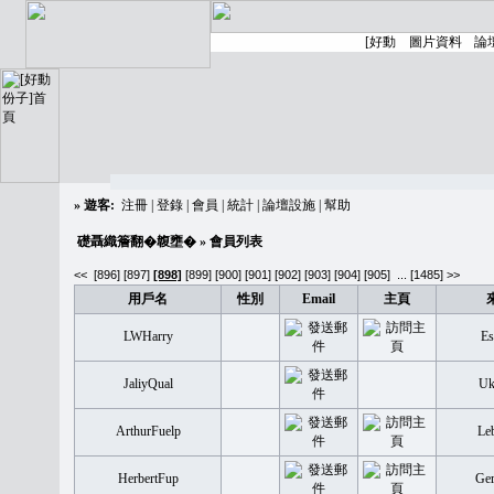
»
遊客:
注冊
|
登錄
|
會員
|
統計
|
論壇設施
|
幫助
礎聶織簷翻�䪖壅�
» 會員列表
<<
[896]
[897]
[898]
[899]
[900]
[901]
[902]
[903]
[904]
[905]
...
[1485] >>
用戶名
性別
Email
主頁
LWHarry
Es
JaliyQual
Uk
ArthurFuelp
Le
HerbertFup
Ge