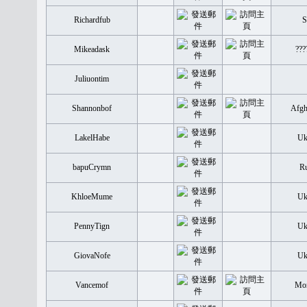
Richardfub
S
Mikeadask
???
Juliuontim
Shannonbof
Afgh
LakelHabe
Uk
bapuCrymn
Ru
KhloeMume
Uk
PennyTign
Uk
GiovaNofe
Uk
Vancemof
Mon