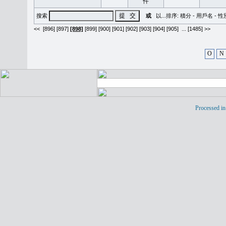
搜索
或
以...排序:
積分
-
用戶名
-
性
<<
[896]
[897]
[898]
[899]
[900]
[901]
[902]
[903]
[904]
[905]
...
[1485] >>
O
N
Processed in