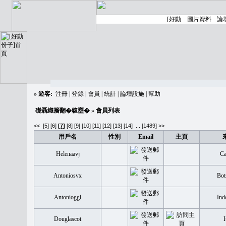
»
遊客:
注冊
|
登錄
|
會員
|
統計
|
論壇設施
|
幫助
礎聶織簷翻�䪖壅�
» 會員列表
<<
[5]
[6]
[7]
[8]
[9]
[10]
[11]
[12]
[13]
[14]
...
[1489] >>
用戶名
性別
Email
主頁
Helenaavj
Ca
Antoniosvx
Bot
Antonioggl
Ind
Douglascot
I