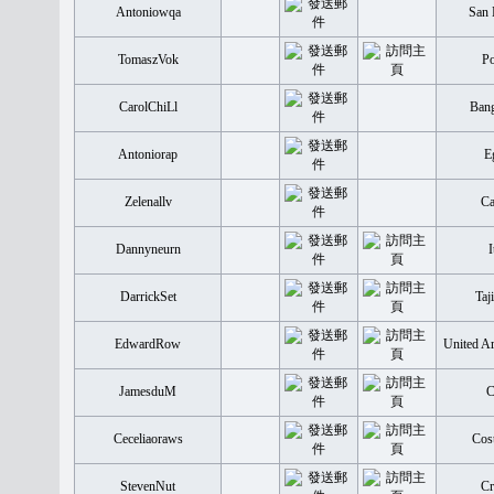
Antoniowqa
San 
TomaszVok
Po
CarolChiLl
Bang
Antoniorap
E
Zelenallv
Ca
Dannyneurn
I
DarrickSet
Taj
EdwardRow
United Ar
JamesduM
C
Ceceliaoraws
Cost
StevenNut
Cr