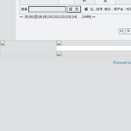
搜索
或
以...排序:
積分
-
用戶名
-
性
<<
[5]
[6]
[7]
[8]
[9]
[10]
[11]
[12]
[13]
[14]
...
[1489] >>
O
N
Processed in