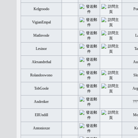
Kelgroodo
Por
VigianEmpal
MatInvode
L
Lesinor
Ta
Alexandrehal
Aus
Rolandoswono
Slo
TobGoole
Arg
Andreiker
???
EllUndill
Mo
Antonioxze
Ku