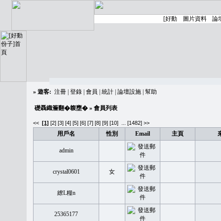
»
遊客:
注冊
|
登錄
|
會員
|
統計
|
論壇設施
|
幫助
礎聶織簷翻�䪖壅�
» 會員列表
<<
[1]
[2]
[3]
[4]
[5]
[6]
[7]
[8]
[9]
[10]
...
[1482] >>
用戶名
性別
Email
主頁
admin
crystal0601
女
繚L糧n
25365177