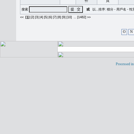
搜索
或
以...排序:
積分
-
用戶名
-
性
<<
[1]
[2]
[3]
[4]
[5]
[6]
[7]
[8]
[9]
[10]
...
[1482] >>
O
N
Processed in