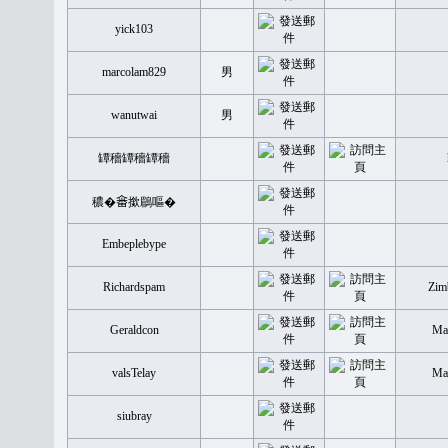
yick103
marcolam829
男
wanutwai
男
罈穡罈穡罈穡
穠�𤲞撳鶥嘔�
Embeplebype
Richardspam
Zim
Geraldcon
Mal
valsTelay
Mal
siubray