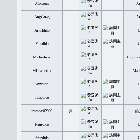
Alixsoals
Au
Angelarag
Au
Arwildido
Mattdido
Michaelnox
Antigua 
Michaeledax
Mada
joyydido
Timydido
freebear02090
男
瞼
Rausdido
Snipdido