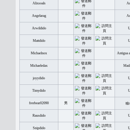
Alixsoals
Au
Angelarag
Au
Arwildido
Mattdido
Michaelnox
Antigua 
Michaeledax
Mada
joyydido
Timydido
freebear02090
男
瞼
Rausdido
Snipdido