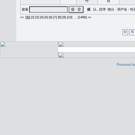
搜索
或
以...排序:
積分
-
用戶名
-
性
<<
[1]
[2]
[3]
[4]
[5]
[6]
[7]
[8]
[9]
[10]
...
[1486] >>
O
N
Processed in