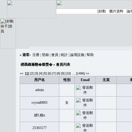
»
遊客:
注冊
|
登錄
|
會員
|
統計
|
論壇設施
|
幫助
礎聶織簷翻�䪖壅�
» 會員列表
<<
[1]
[2]
[3]
[4]
[5]
[6]
[7]
[8]
[9]
[10]
...
[1486] >>
用戶名
性別
Email
主頁
admin
crystal0601
女
繚L糧n
25365177