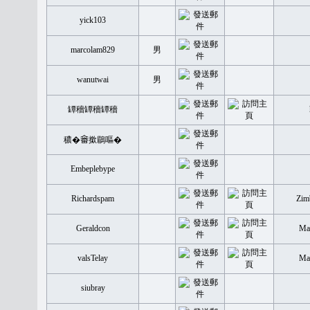
yick103
marcolam829
男
wanutwai
男
罈穡罈穡罈穡
穠�𤲞撳鶥嘔�
Embeplebype
Richardspam
Zim
Geraldcon
Mal
valsTelay
Mal
siubray