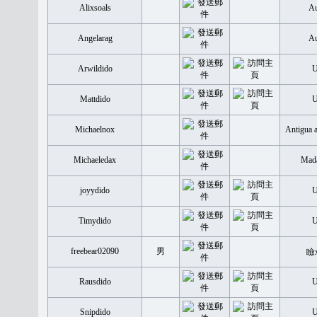
Alixsoals
Au
Angelarag
Au
Arwildido
Mattdido
Michaelnox
Antigua 
Michaeledax
Mada
joyydido
Timydido
freebear02090
男
瞼
Rausdido
Snipdido