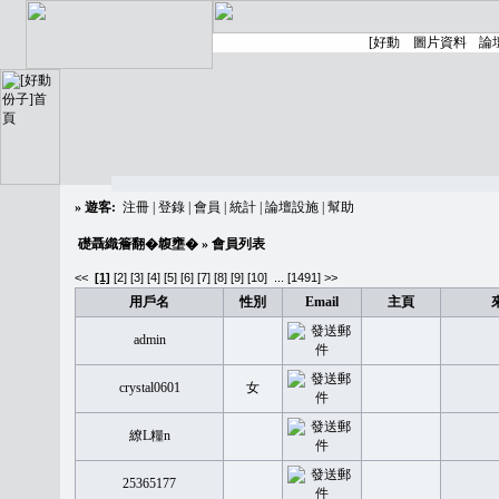
»
遊客:
注冊
|
登錄
|
會員
|
統計
|
論壇設施
|
幫助
礎聶織簷翻�䪖壅�
» 會員列表
<<
[1]
[2]
[3]
[4]
[5]
[6]
[7]
[8]
[9]
[10]
...
[1491] >>
用戶名
性別
Email
主頁
admin
crystal0601
女
繚L糧n
25365177