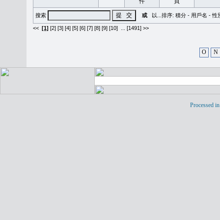
搜索
或
以...排序:
積分
-
用戶名
-
性
<<
[1]
[2]
[3]
[4]
[5]
[6]
[7]
[8]
[9]
[10]
...
[1491] >>
O
N
Processed in