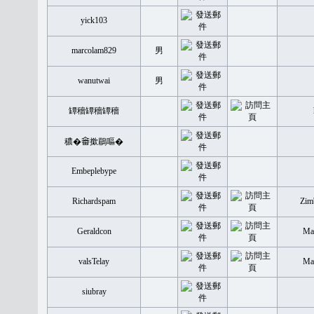
yick103
marcolam829
男
wanutwai
男
罈穡罈穡罈穡
穠�𤲞撳鶥嘔�
Embeplebype
Richardspam
Zim
Geraldcon
Mal
valsTelay
Mal
siubray