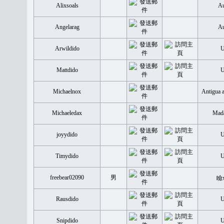
Alixsoals
Au
Angelarag
Au
Arwildido
Mattdido
Michaelnox
Antigua 
Michaeledax
Mada
joyydido
Timydido
freebear02090
男
瞼
Rausdido
Snipdido