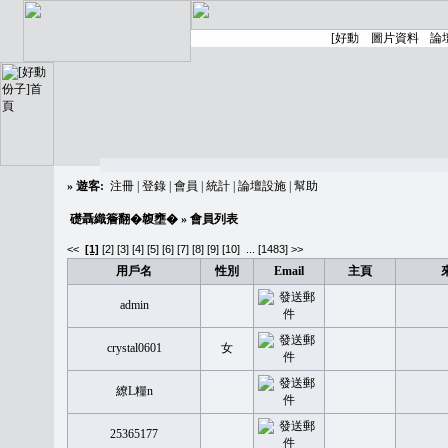
»
遊客:
注冊
|
登錄
|
會員
|
統計
|
論壇設施
|
幫助
礎聶織簷翻�䪖壅�
» 會員列表
<<
[1]
[2]
[3]
[4]
[5]
[6]
[7]
[8]
[9]
[10]
...
[1483] >>
用戶名
性別
Email
主頁
admin
crystal0601
女
繚L糧n
25365177