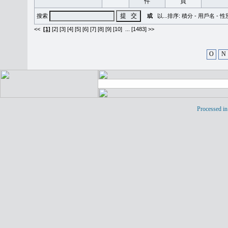
搜索
或
以...排序:
積分
-
用戶名
-
性
<<
[1]
[2]
[3]
[4]
[5]
[6]
[7]
[8]
[9]
[10]
...
[1483] >>
O
N
Processed in