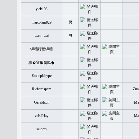
yick103
marcolam829
男
wanutwai
男
罈穡罈穡罈穡
穠�𤲞撳鶥嘔�
Embeplebype
Richardspam
Zim
Geraldcon
Mal
valsTelay
Mal
siubray