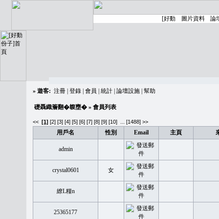
»
遊客:
注冊
|
登錄
|
會員
|
統計
|
論壇設施
|
幫助
礎聶織簷翻�䪖壅�
» 會員列表
<<
[1]
[2]
[3]
[4]
[5]
[6]
[7]
[8]
[9]
[10]
...
[1488] >>
用戶名
性別
Email
主頁
admin
crystal0601
女
繚L糧n
25365177