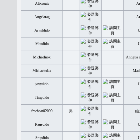
Alixsoals
Au
Angelarag
Au
Arwildido
Mattdido
Michaelnox
Antigua 
Michaeledax
Mada
joyydido
Timydido
freebear02090
男
瞼
Rausdido
Snipdido