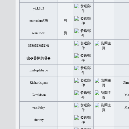
yick103
marcolam829
男
wanutwai
男
罈穡罈穡罈穡
穠�𤲞撳鶥嘔�
Embeplebype
Richardspam
Zim
Geraldcon
Mal
valsTelay
Mal
siubray