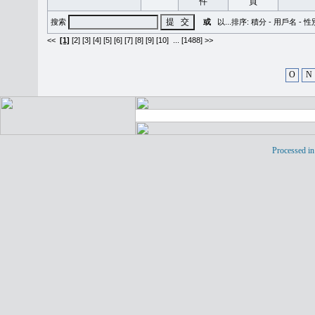
搜索
或
以...排序:
積分
-
用戶名
-
性
<<
[1]
[2]
[3]
[4]
[5]
[6]
[7]
[8]
[9]
[10]
...
[1488] >>
O
N
Processed in