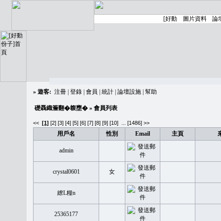
»
遊客:
注冊
|
登錄
|
會員
|
統計
|
論壇設施
|
幫助
礎聶織簷翻�䪖壅�
» 會員列表
<<
[1]
[2]
[3]
[4]
[5]
[6]
[7]
[8]
[9]
[10]
...
[1486] >>
用戶名
性別
Email
主頁
admin
crystal0601
女
繚L糧n
25365177