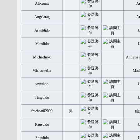
Alixsoals
Au
Angelarag
Au
Arwildido
Mattdido
Michaelnox
Antigua 
Michaeledax
Mada
joyydido
Timydido
freebear02090
男
瞼
Rausdido
Snipdido