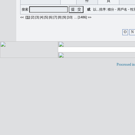
搜索
或
以...排序:
積分
-
用戶名
-
性
<<
[1]
[2]
[3]
[4]
[5]
[6]
[7]
[8]
[9]
[10]
...
[1486] >>
O
N
Processed in