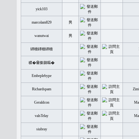
yick103
marcolam829
男
wanutwai
男
罈穡罈穡罈穡
穠�𤲞撳鶥嘔�
Embeplebype
Richardspam
Zim
Geraldcon
Mal
valsTelay
Mal
siubray