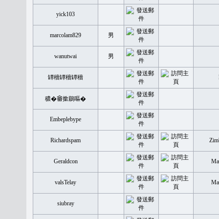
yick103
marcolam829
男
wanutwai
男
罈穡罈穡罈穡
穠�𤲞撳鶥嘔�
Embeplebype
Richardspam
Zim
Geraldcon
Mal
valsTelay
Mal
siubray