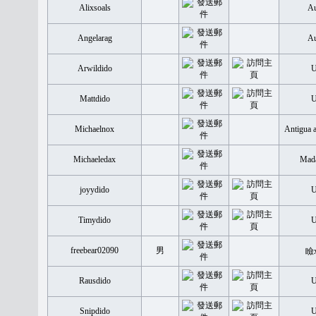
Alixsoals
Au
Angelarag
Au
Arwildido
Mattdido
Michaelnox
Antigua 
Michaeledax
Mada
joyydido
Timydido
freebear02090
男
瞼
Rausdido
Snipdido