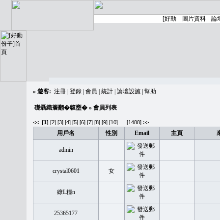
»
遊客:
注冊
|
登錄
|
會員
|
統計
|
論壇設施
|
幫助
礎聶織簷翻�䪖壅�
» 會員列表
<<
[1]
[2]
[3]
[4]
[5]
[6]
[7]
[8]
[9]
[10]
...
[1488] >>
用戶名
性別
Email
主頁
admin
crystal0601
女
繚L糧n
25365177