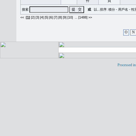
搜索
或
以...排序:
積分
-
用戶名
-
性
<<
[1]
[2]
[3]
[4]
[5]
[6]
[7]
[8]
[9]
[10]
...
[1488] >>
O
N
Processed in