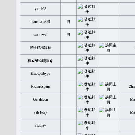
yick103
marcolam829
男
wanutwai
男
罈穡罈穡罈穡
穠�𤲞撳鶥嘔�
Embeplebype
Richardspam
Zim
Geraldcon
Mal
valsTelay
Mal
siubray