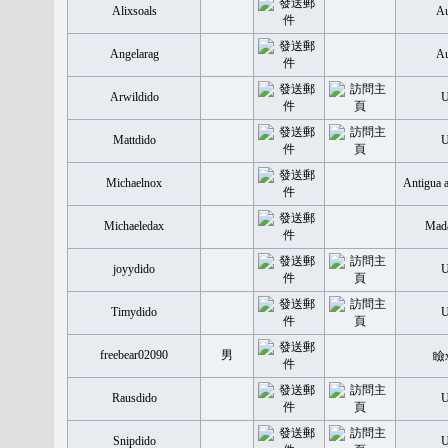
Alixsoals
Au
Angelarag
Au
Arwildido
Mattdido
Michaelnox
Antigua 
Michaeledax
Mada
joyydido
Timydido
freebear02090
男
瞼
Rausdido
Snipdido