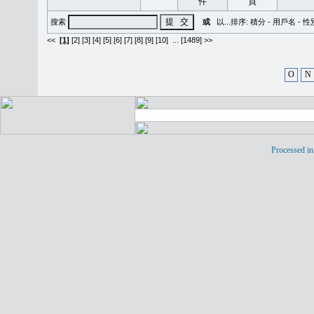
搜索
或
以...排序:
積分
-
用戶名
-
性
<<
[1]
[2]
[3]
[4]
[5]
[6]
[7]
[8]
[9]
[10]
...
[1489] >>
O
N
Processed in