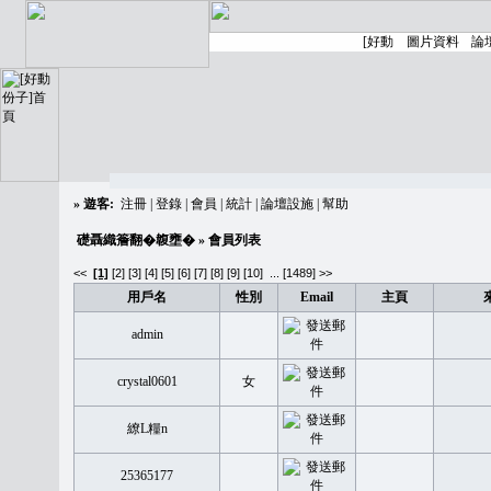
»
遊客:
注冊
|
登錄
|
會員
|
統計
|
論壇設施
|
幫助
礎聶織簷翻�䪖壅�
» 會員列表
<<
[1]
[2]
[3]
[4]
[5]
[6]
[7]
[8]
[9]
[10]
...
[1489] >>
用戶名
性別
Email
主頁
admin
crystal0601
女
繚L糧n
25365177