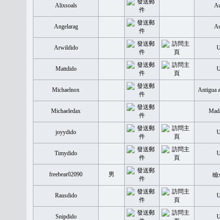
Alixsoals
Au
Angelarag
Au
Arwildido
Mattdido
Michaelnox
Antigua 
Michaeledax
Mada
joyydido
Timydido
freebear02090
男
瞼
Rausdido
Snipdido