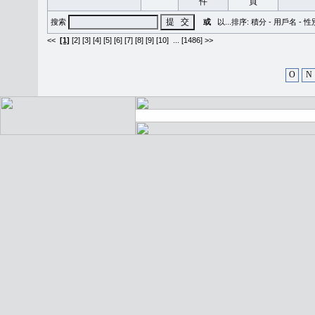
搜索
或
以...排序:
積分
-
用戶名
-
性
<<
[1]
[2]
[3]
[4]
[5]
[6]
[7]
[8]
[9]
[10]
...
[1486] >>
O
N