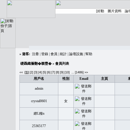
»
遊客:
注冊
|
登錄
|
會員
|
統計
|
論壇設施
|
幫助
礎聶織簷翻�䪖壅�
» 會員列表
<<
[1]
[2]
[3]
[4]
[5]
[6]
[7]
[8]
[9]
[10]
...
[1486] >>
用戶名
性別
Email
主頁
admin
crystal0601
女
繚L糧n
25365177