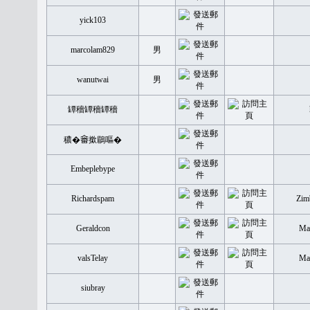
yick103
marcolam829
男
wanutwai
男
罈穡罈穡罈穡
穠�𤲞撳鶥嘔�
Embeplebype
Richardspam
Zim
Geraldcon
Mal
valsTelay
Mal
siubray