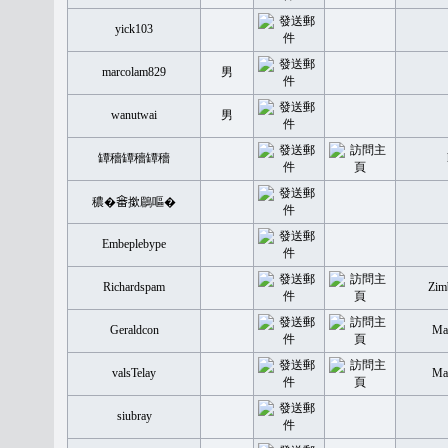
yick103
marcolam829
男
wanutwai
男
罈穡罈穡罈穡
穠�𤲞撳鶥嘔�
Embeplebype
Richardspam
Zim
Geraldcon
Mal
valsTelay
Mal
siubray