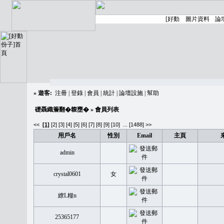
»
遊客:
注冊
|
登錄
|
會員
|
統計
|
論壇設施
|
幫助
礎聶織簷翻�䪖壅�
» 會員列表
<<
[1]
[2]
[3]
[4]
[5]
[6]
[7]
[8]
[9]
[10]
...
[1488] >>
用戶名
性別
Email
主頁
admin
crystal0601
女
繚L糧n
25365177