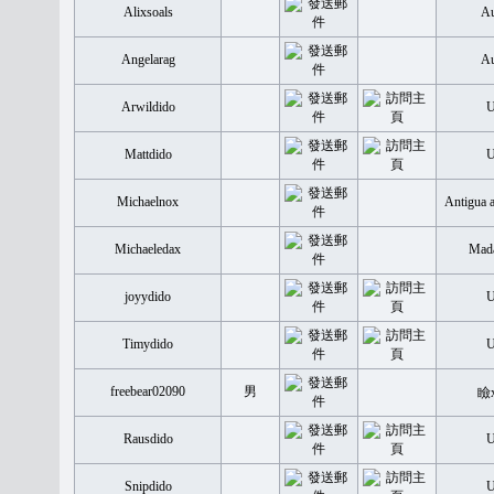
Alixsoals
Au
Angelarag
Au
Arwildido
Mattdido
Michaelnox
Antigua 
Michaeledax
Mada
joyydido
Timydido
freebear02090
男
瞼
Rausdido
Snipdido