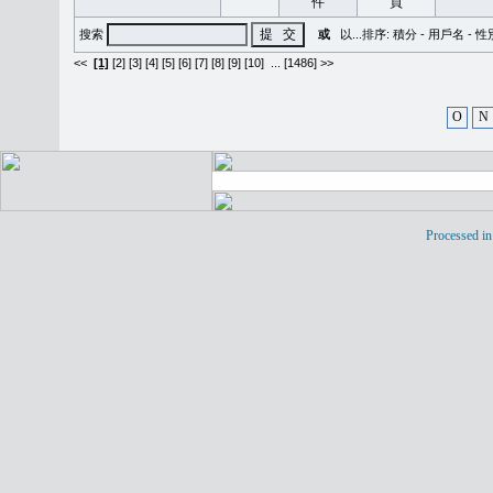
搜索
或
以...排序:
積分
-
用戶名
-
性
<<
[1]
[2]
[3]
[4]
[5]
[6]
[7]
[8]
[9]
[10]
...
[1486] >>
O
N
Processed in