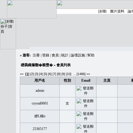
»
遊客:
注冊
|
登錄
|
會員
|
統計
|
論壇設施
|
幫助
礎聶織簷翻�䪖壅�
» 會員列表
<<
[1]
[2]
[3]
[4]
[5]
[6]
[7]
[8]
[9]
[10]
...
[1486] >>
用戶名
性別
Email
主頁
admin
crystal0601
女
繚L糧n
25365177