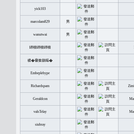
yick103
marcolam829
男
wanutwai
男
罈穡罈穡罈穡
穠�𤲞撳鶥嘔�
Embeplebype
Richardspam
Zim
Geraldcon
Mal
valsTelay
Mal
siubray