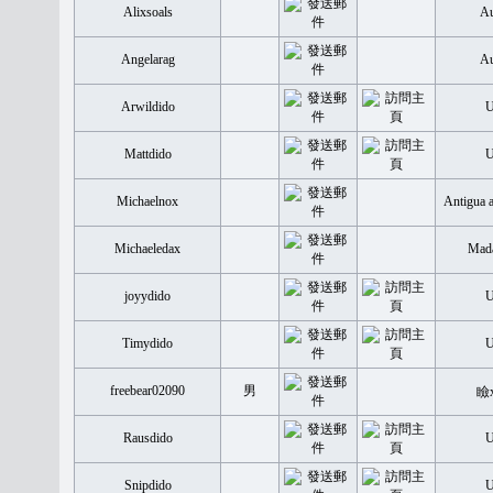
Alixsoals
Au
Angelarag
Au
Arwildido
Mattdido
Michaelnox
Antigua 
Michaeledax
Mada
joyydido
Timydido
freebear02090
男
瞼
Rausdido
Snipdido