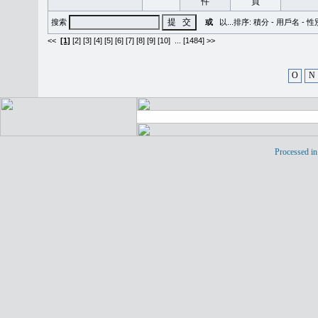
搜索
或
以...排序:
積分
-
用戶名
-
性
<<
[1]
[2]
[3]
[4]
[5]
[6]
[7]
[8]
[9]
[10]
...
[1484] >>
O
N
Processed in