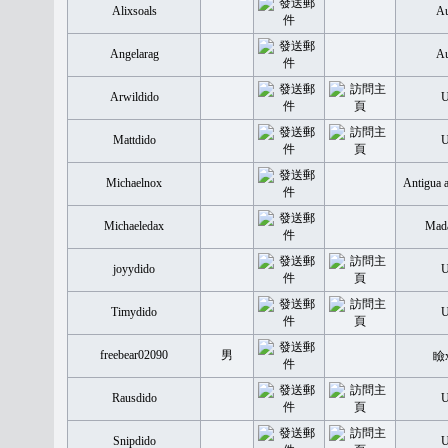
Alixsoals
Au
Angelarag
Au
Arwildido
Mattdido
Michaelnox
Antigua 
Michaeledax
Mada
joyydido
Timydido
freebear02090
男
瞼
Rausdido
Snipdido