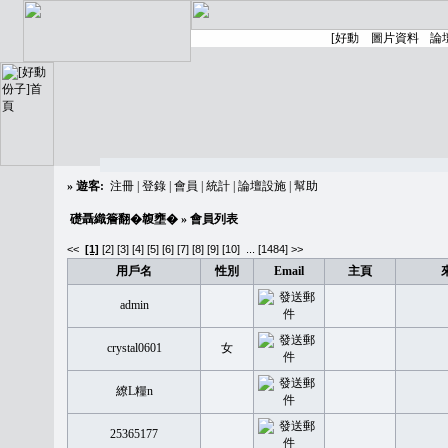
»
遊客:
注冊
|
登錄
|
會員
|
統計
|
論壇設施
|
幫助
礎聶織簷翻�䪖壅�
» 會員列表
<<
[1]
[2]
[3]
[4]
[5]
[6]
[7]
[8]
[9]
[10]
...
[1484] >>
用戶名
性別
Email
主頁
admin
crystal0601
女
繚L糧n
25365177