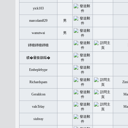
yick103
marcolam829
男
wanutwai
男
罈穡罈穡罈穡
穠�𤲞撳鶥嘔�
Embeplebype
Richardspam
Zim
Geraldcon
Mal
valsTelay
Mal
siubray