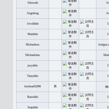
Alixsoals
Au
Angelarag
Au
Arwildido
Mattdido
Michaelnox
Antigua 
Michaeledax
Mada
joyydido
Timydido
freebear02090
男
瞼
Rausdido
Snipdido