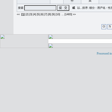
搜索
或
以...排序:
積分
-
用戶名
-
性
<<
[1]
[2]
[3]
[4]
[5]
[6]
[7]
[8]
[9]
[10]
...
[1483] >>
O
N
Processed in