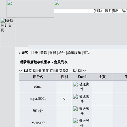
»
遊客:
注冊
|
登錄
|
會員
|
統計
|
論壇設施
|
幫助
礎聶織簷翻�䪖壅�
» 會員列表
<<
[1]
[2]
[3]
[4]
[5]
[6]
[7]
[8]
[9]
[10]
...
[1483] >>
用戶名
性別
Email
主頁
admin
crystal0601
女
繚L糧n
25365177