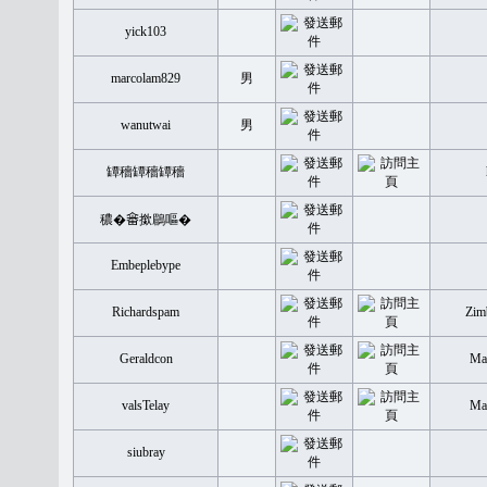
yick103
marcolam829
男
wanutwai
男
罈穡罈穡罈穡
穠�𤲞撳鶥嘔�
Embeplebype
Richardspam
Zim
Geraldcon
Mal
valsTelay
Mal
siubray