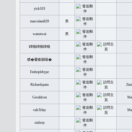
yick103
marcolam829
男
wanutwai
男
罈穡罈穡罈穡
穠�𤲞撳鶥嘔�
Embeplebype
Richardspam
Zim
Geraldcon
Mal
valsTelay
Mal
siubray