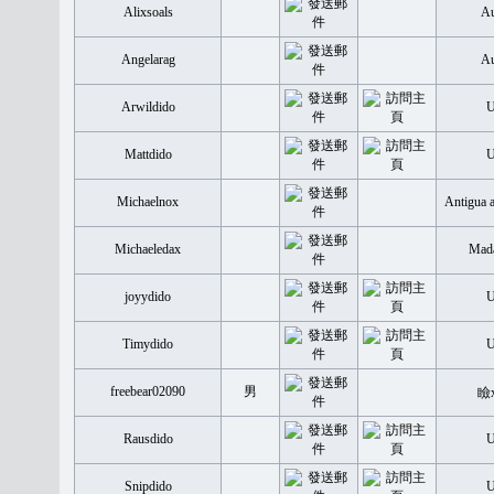
Alixsoals
Au
Angelarag
Au
Arwildido
Mattdido
Michaelnox
Antigua 
Michaeledax
Mada
joyydido
Timydido
freebear02090
男
瞼
Rausdido
Snipdido