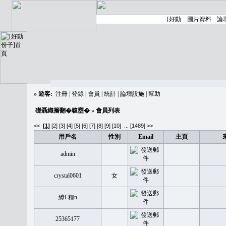
»
遊客:
注冊
|
登錄
|
會員
|
統計
|
論壇設施
|
幫助
礎聶織簷翻�䪖壅�
» 會員列表
<<
[1]
[2]
[3]
[4]
[5]
[6]
[7]
[8]
[9]
[10]
...
[1489] >>
用戶名
性別
Email
主頁
admin
crystal0601
女
繚L糧n
25365177