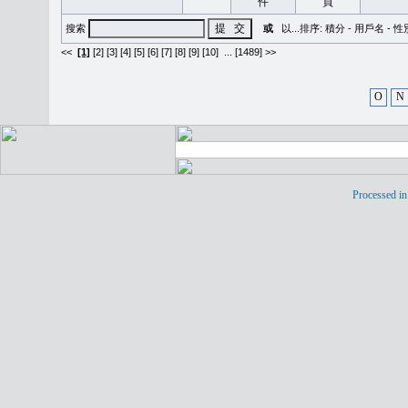
搜索
或
以...排序:
積分
-
用戶名
-
性
<<
[1]
[2]
[3]
[4]
[5]
[6]
[7]
[8]
[9]
[10]
...
[1489] >>
O
N
Processed in