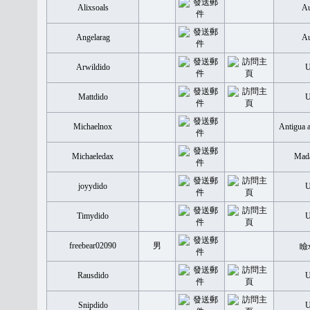
Alixsoals
Au
Angelarag
Au
Arwildido
Mattdido
Michaelnox
Antigua 
Michaeledax
Mada
joyydido
Timydido
freebear02090
男
瞼
Rausdido
Snipdido