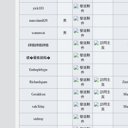
yick103
marcolam829
男
wanutwai
男
罈穡罈穡罈穡
穠�𤲞撳鶥嘔�
Embeplebype
Richardspam
Zim
Geraldcon
Mal
valsTelay
Mal
siubray