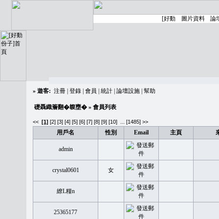
»
遊客:
注冊
|
登錄
|
會員
|
統計
|
論壇設施
|
幫助
礎聶織簷翻�䪖壅�
» 會員列表
<<
[1]
[2]
[3]
[4]
[5]
[6]
[7]
[8]
[9]
[10]
...
[1485] >>
用戶名
性別
Email
主頁
admin
crystal0601
女
繚L糧n
25365177