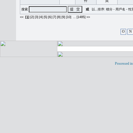
搜索
或
以...排序:
積分
-
用戶名
-
性
<<
[1]
[2]
[3]
[4]
[5]
[6]
[7]
[8]
[9]
[10]
...
[1485] >>
O
N
Processed in