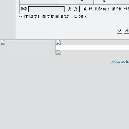
搜索
或
以...排序:
積分
-
用戶名
-
性
<<
[1]
[2]
[3]
[4]
[5]
[6]
[7]
[8]
[9]
[10]
...
[1488] >>
O
N
Processed in