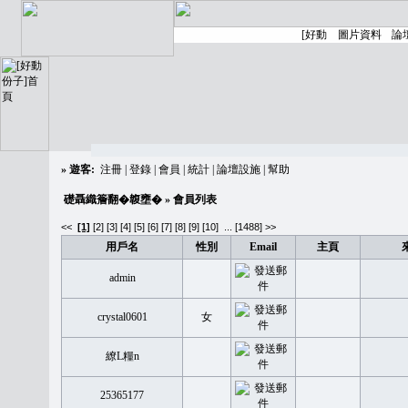
»
遊客:
注冊
|
登錄
|
會員
|
統計
|
論壇設施
|
幫助
礎聶織簷翻�䪖壅�
» 會員列表
<<
[1]
[2]
[3]
[4]
[5]
[6]
[7]
[8]
[9]
[10]
...
[1488] >>
用戶名
性別
Email
主頁
admin
crystal0601
女
繚L糧n
25365177