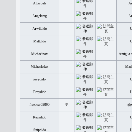
Alixsoals
Au
Angelarag
Au
Arwildido
Mattdido
Michaelnox
Antigua 
Michaeledax
Mada
joyydido
Timydido
freebear02090
男
瞼
Rausdido
Snipdido