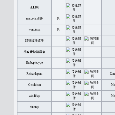
yick103
marcolam829
男
wanutwai
男
罈穡罈穡罈穡
穠�𤲞撳鶥嘔�
Embeplebype
Richardspam
Zim
Geraldcon
Mal
valsTelay
Mal
siubray