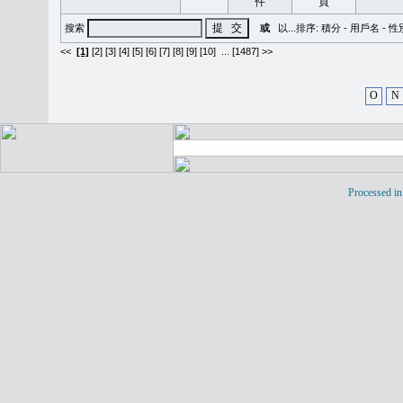
搜索
或
以...排序:
積分
-
用戶名
-
性
<<
[1]
[2]
[3]
[4]
[5]
[6]
[7]
[8]
[9]
[10]
...
[1487] >>
O
N
Processed in