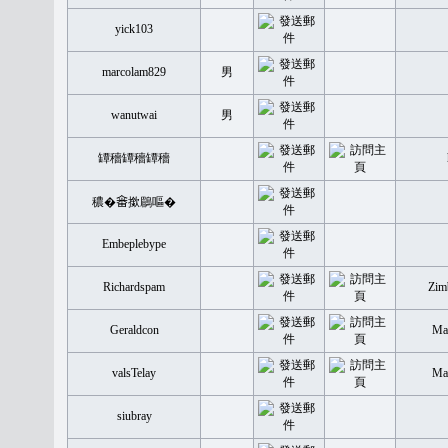
yick103
marcolam829
男
wanutwai
男
罈穡罈穡罈穡
穠�𤲞撳鶥嘔�
Embeplebype
Richardspam
Zim
Geraldcon
Mal
valsTelay
Mal
siubray