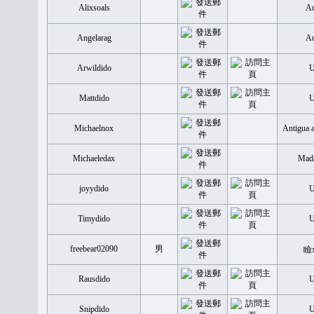
Alixsoals
Au
Angelarag
Au
Arwildido
Mattdido
Michaelnox
Antigua 
Michaeledax
Mada
joyydido
Timydido
freebear02090
男
瞼
Rausdido
Snipdido