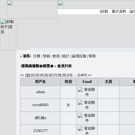
»
遊客:
注冊
|
登錄
|
會員
|
統計
|
論壇設施
|
幫助
礎聶織簷翻�䪖壅�
» 會員列表
<<
[1]
[2]
[3]
[4]
[5]
[6]
[7]
[8]
[9]
[10]
...
[1487] >>
用戶名
性別
Email
主頁
admin
crystal0601
女
繚L糧n
25365177