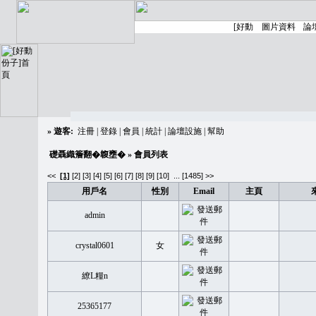
»
遊客:
注冊
|
登錄
|
會員
|
統計
|
論壇設施
|
幫助
礎聶織簷翻�䪖壅�
» 會員列表
<<
[1]
[2]
[3]
[4]
[5]
[6]
[7]
[8]
[9]
[10]
...
[1485] >>
用戶名
性別
Email
主頁
admin
crystal0601
女
繚L糧n
25365177