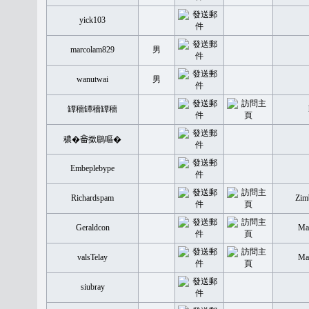
yick103
marcolam829
男
wanutwai
男
罈穡罈穡罈穡
穠�𤲞撳鶥嘔�
Embeplebype
Richardspam
Zim
Geraldcon
Mal
valsTelay
Mal
siubray