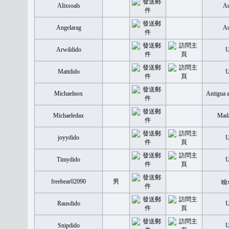
Alixsoals
Au
Angelarag
Au
Arwildido
Mattdido
Michaelnox
Antigua 
Michaeledax
Mada
joyydido
Timydido
freebear02090
男
瞼
Rausdido
Snipdido