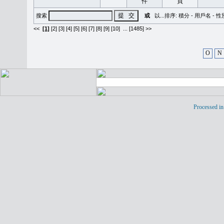
搜索
或
以...排序:
積分
-
用戶名
-
性
<<
[1]
[2]
[3]
[4]
[5]
[6]
[7]
[8]
[9]
[10]
...
[1485] >>
O
N
Processed in