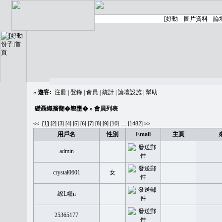
»
遊客:
注冊
|
登錄
|
會員
|
統計
|
論壇設施
|
幫助
礎聶織簷翻�䪖壅�
» 會員列表
<<
[1]
[2]
[3]
[4]
[5]
[6]
[7]
[8]
[9]
[10]
...
[1482] >>
用戶名
性別
Email
主頁
admin
crystal0601
女
繚L糧n
25365177