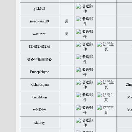
yick103
marcolam829
男
wanutwai
男
罈穡罈穡罈穡
穠�𤲞撳鶥嘔�
Embeplebype
Richardspam
Zim
Geraldcon
Mal
valsTelay
Mal
siubray