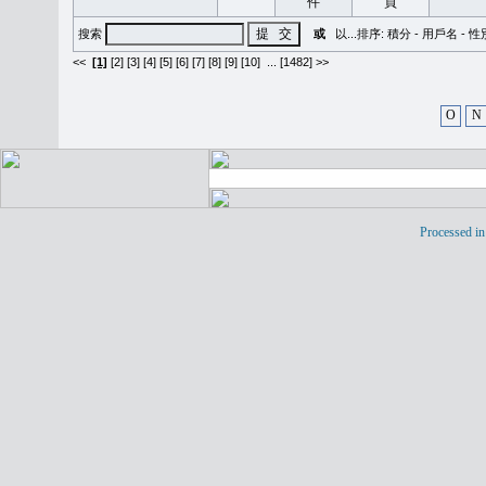
搜索
或
以...排序:
積分
-
用戶名
-
性
<<
[1]
[2]
[3]
[4]
[5]
[6]
[7]
[8]
[9]
[10]
...
[1482] >>
O
N
Processed in