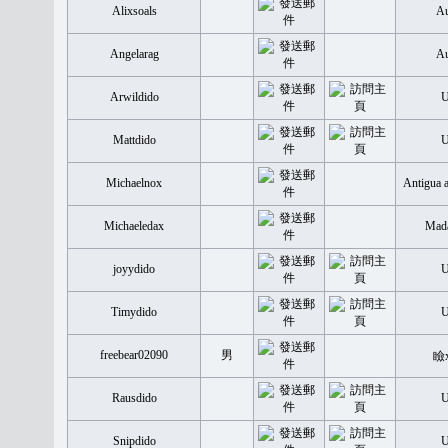
Alixsoals
Au
Angelarag
Au
Arwildido
Mattdido
Michaelnox
Antigua 
Michaeledax
Mada
joyydido
Timydido
freebear02090
男
瞼
Rausdido
Snipdido