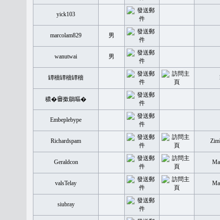
yick103
marcolam829
男
wanutwai
男
罈穡罈穡罈穡
穠�𤲞撳鶥嘔�
Embeplebype
Richardspam
Zim
Geraldcon
Mal
valsTelay
Mal
siubray