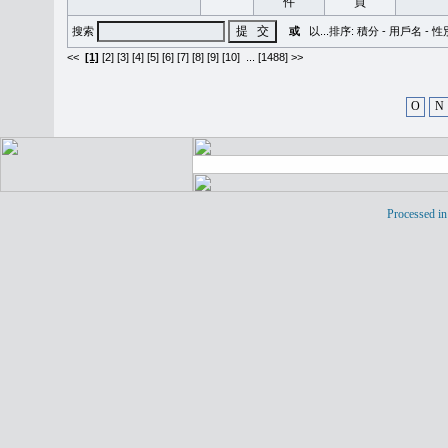
搜索
或
以...排序:
積分
-
用戶名
-
性
<<
[1]
[2]
[3]
[4]
[5]
[6]
[7]
[8]
[9]
[10]
...
[1488] >>
O
N
Processed in