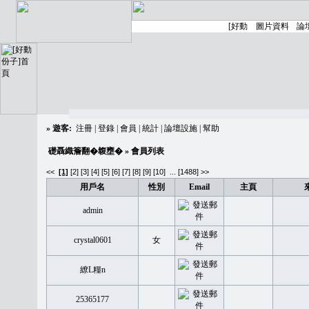
»
遊客:
注冊
|
登錄
|
會員
|
統計
|
論壇設施
|
幫助
礎聶織簷翻�䪖壅�
» 會員列表
<<
[1]
[2]
[3]
[4]
[5]
[6]
[7]
[8]
[9]
[10]
...
[1488] >>
用戶名
性別
Email
主頁
admin
crystal0601
女
繚L糧n
25365177