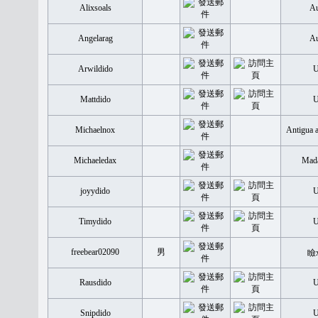
Alixsoals
Au
Angelarag
Au
Arwildido
Mattdido
Michaelnox
Antigua 
Michaeledax
Mada
joyydido
Timydido
freebear02090
男
瞼
Rausdido
Snipdido