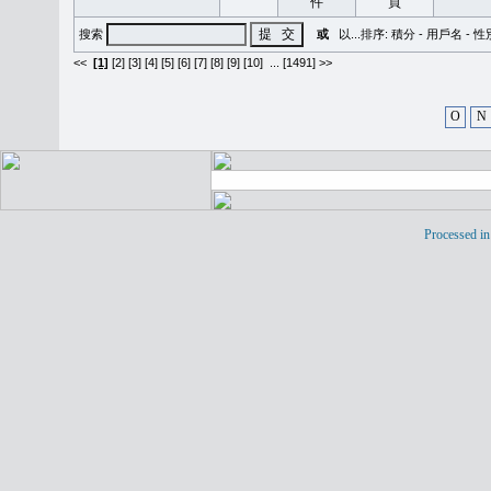
搜索
或
以...排序:
積分
-
用戶名
-
性
<<
[1]
[2]
[3]
[4]
[5]
[6]
[7]
[8]
[9]
[10]
...
[1491] >>
O
N
Processed in