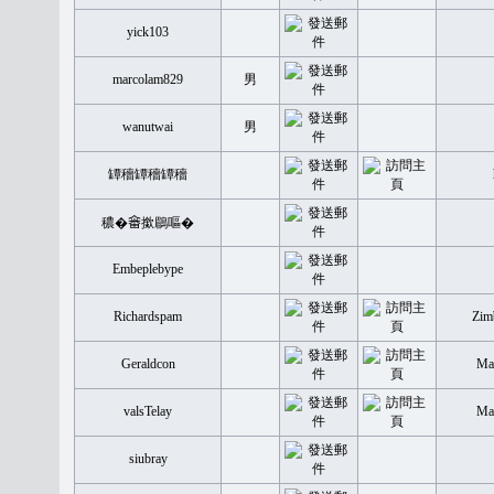
yick103
marcolam829
男
wanutwai
男
罈穡罈穡罈穡
穠�𤲞撳鶥嘔�
Embeplebype
Richardspam
Zim
Geraldcon
Mal
valsTelay
Mal
siubray