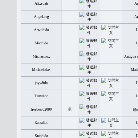
Alixsoals
Au
Angelarag
Au
Arwildido
Mattdido
Michaelnox
Antigua 
Michaeledax
Mada
joyydido
Timydido
freebear02090
男
瞼
Rausdido
Snipdido