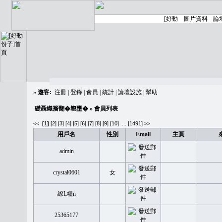
»
遊客:
注冊
|
登錄
|
會員
|
統計
|
論壇設施
|
幫助
礎聶織簷翻�䪖壅�
» 會員列表
<<
[1]
[2]
[3]
[4]
[5]
[6]
[7]
[8]
[9]
[10]
...
[1491] >>
用戶名
性別
Email
主頁
admin
crystal0601
女
繚L糧n
25365177