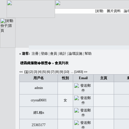
»
遊客:
注冊
|
登錄
|
會員
|
統計
|
論壇設施
|
幫助
礎聶織簷翻�䪖壅�
» 會員列表
<<
[1]
[2]
[3]
[4]
[5]
[6]
[7]
[8]
[9]
[10]
...
[1483] >>
用戶名
性別
Email
主頁
admin
crystal0601
女
繚L糧n
25365177