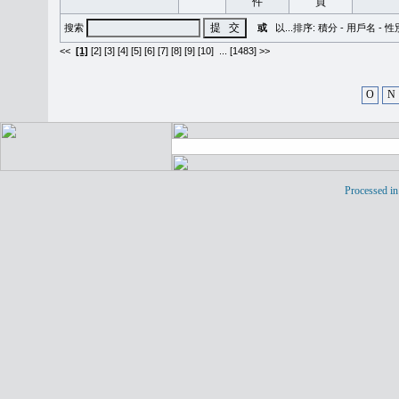
搜索
或
以...排序:
積分
-
用戶名
-
性
<<
[1]
[2]
[3]
[4]
[5]
[6]
[7]
[8]
[9]
[10]
...
[1483] >>
O
N
Processed in