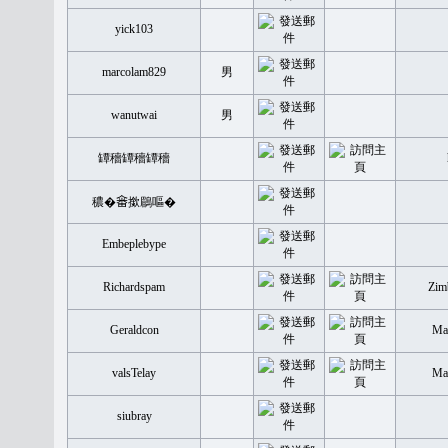
yick103
marcolam829
男
wanutwai
男
罈穡罈穡罈穡
穠�𤲞撳鶥嘔�
Embeplebype
Richardspam
Zim
Geraldcon
Mal
valsTelay
Mal
siubray