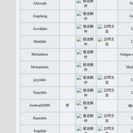
Alixsoals
Au
Angelarag
Au
Arwildido
Mattdido
Michaelnox
Antigua 
Michaeledax
Mada
joyydido
Timydido
freebear02090
男
瞼
Rausdido
Snipdido