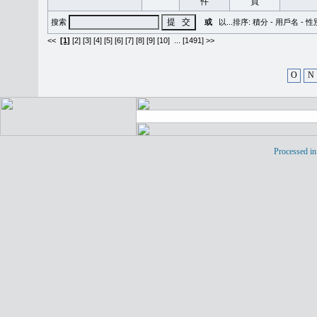
搜索
或
以...排序:
積分
-
用戶名
-
性
<<
[1]
[2]
[3]
[4]
[5]
[6]
[7]
[8]
[9]
[10]
...
[1491] >>
O
N
Processed in