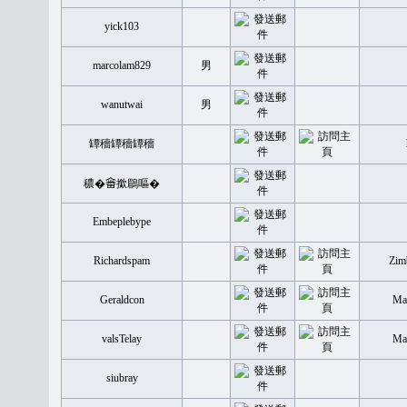
yick103
marcolam829
男
wanutwai
男
罈穡罈穡罈穡
穠�𤲞撳鶥嘔�
Embeplebype
Richardspam
Zim
Geraldcon
Mal
valsTelay
Mal
siubray