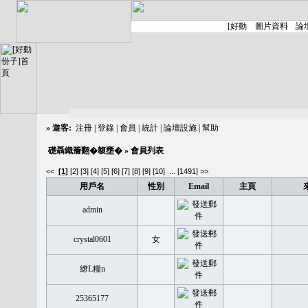
»
遊客:
注冊
|
登錄
|
會員
|
統計
|
論壇設施
|
幫助
礎聶織簷翻�䪖壅�
» 會員列表
<<
[1]
[2]
[3]
[4]
[5]
[6]
[7]
[8]
[9]
[10]
...
[1491] >>
用戶名
性別
Email
主頁
admin
crystal0601
女
繚L糧n
25365177