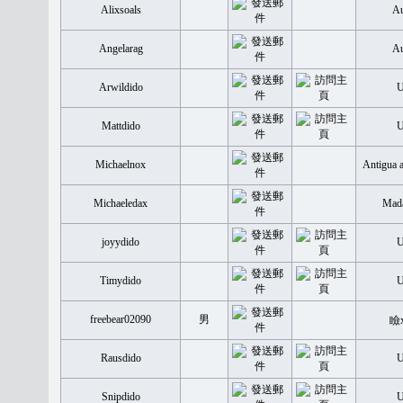
Alixsoals
Au
Angelarag
Au
Arwildido
Mattdido
Michaelnox
Antigua 
Michaeledax
Mada
joyydido
Timydido
freebear02090
男
瞼
Rausdido
Snipdido