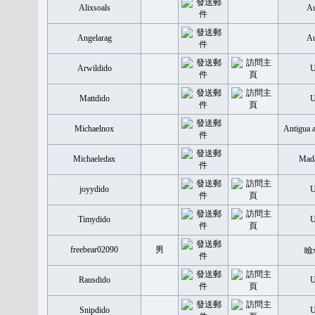
Alixsoals
Au
Angelarag
Au
Arwildido
Mattdido
Michaelnox
Antigua 
Michaeledax
Mada
joyydido
Timydido
freebear02090
男
瞼
Rausdido
Snipdido