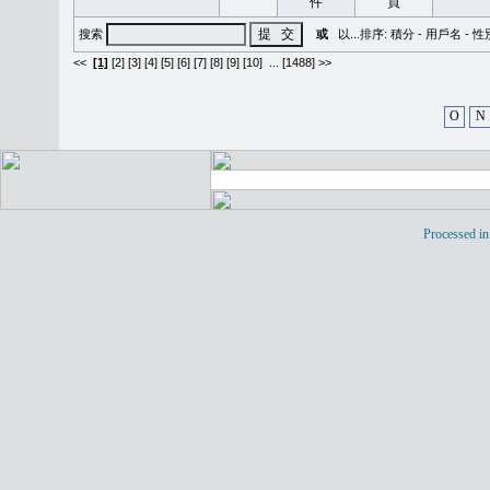
搜索
或
以...排序:
積分
-
用戶名
-
性
<<
[1]
[2]
[3]
[4]
[5]
[6]
[7]
[8]
[9]
[10]
...
[1488] >>
O
N
Processed in