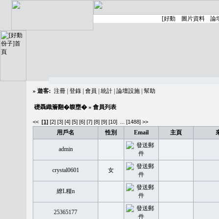
»
遊客:
注冊
|
登錄
|
會員
|
統計
|
論壇設施
|
幫助
礎聶織簷翻�䪖壅�
» 會員列表
<<
[1]
[2]
[3]
[4]
[5]
[6]
[7]
[8]
[9]
[10]
...
[1488] >>
用戶名
性別
Email
主頁
admin
crystal0601
女
繚L糧n
25365177