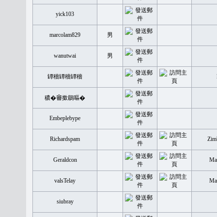
yick103
marcolam829
男
wanutwai
男
罈穡罈穡罈穡
穠�𤲞撳鶥嘔�
Embeplebype
Richardspam
Zim
Geraldcon
Mal
valsTelay
Mal
siubray