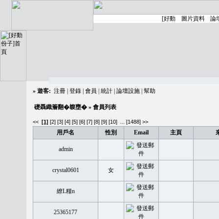
»
遊客:
注冊
|
登錄
|
會員
|
統計
|
論壇設施
|
幫助
礎聶織簷翻�䪖壅�
» 會員列表
<<
[1]
[2]
[3]
[4]
[5]
[6]
[7]
[8]
[9]
[10]
...
[1488] >>
用戶名
性別
Email
主頁
admin
crystal0601
女
繚L糧n
25365177