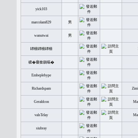
yick103
marcolam829
男
wanutwai
男
罈穡罈穡罈穡
穠�𤲞撳鶥嘔�
Embeplebype
Richardspam
Zim
Geraldcon
Mal
valsTelay
Mal
siubray