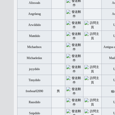
Alixsoals
Au
Angelarag
Au
Arwildido
Mattdido
Michaelnox
Antigua 
Michaeledax
Mada
joyydido
Timydido
freebear02090
男
瞼
Rausdido
Snipdido