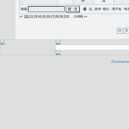
搜索
或
以...排序:
積分
-
用戶名
-
性
<<
[1]
[2]
[3]
[4]
[5]
[6]
[7]
[8]
[9]
[10]
...
[1488] >>
O
N
Processed in