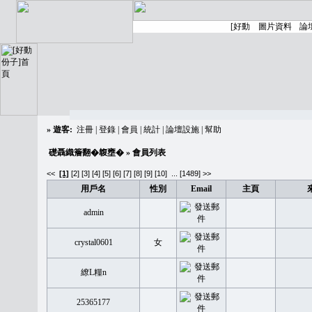
»
遊客:
注冊
|
登錄
|
會員
|
統計
|
論壇設施
|
幫助
礎聶織簷翻�䪖壅�
» 會員列表
<<
[1]
[2]
[3]
[4]
[5]
[6]
[7]
[8]
[9]
[10]
...
[1489] >>
用戶名
性別
Email
主頁
admin
crystal0601
女
繚L糧n
25365177