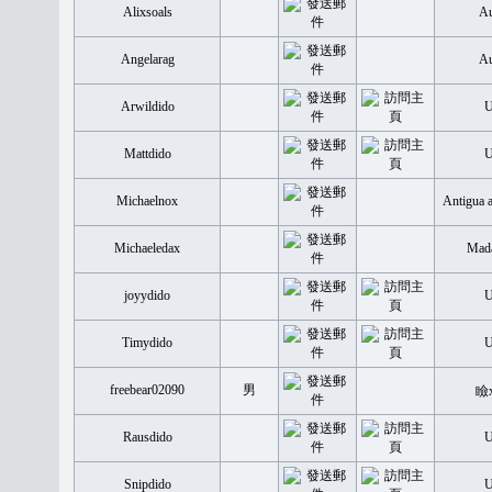
Alixsoals
Au
Angelarag
Au
Arwildido
Mattdido
Michaelnox
Antigua 
Michaeledax
Mada
joyydido
Timydido
freebear02090
男
瞼
Rausdido
Snipdido