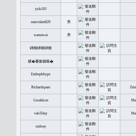
yick103
marcolam829
男
wanutwai
男
罈穡罈穡罈穡
穠�𤲞撳鶥嘔�
Embeplebype
Richardspam
Zim
Geraldcon
Mal
valsTelay
Mal
siubray