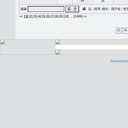
搜索
或
以...排序:
積分
-
用戶名
-
性
<<
[1]
[2]
[3]
[4]
[5]
[6]
[7]
[8]
[9]
[10]
...
[1489] >>
O
N
Processed in