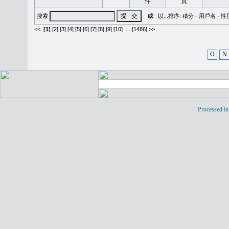
搜索
或
以...排序:
積分
-
用戶名
-
性
<<
[1]
[2]
[3]
[4]
[5]
[6]
[7]
[8]
[9]
[10]
...
[1486] >>
O
N
Processed in