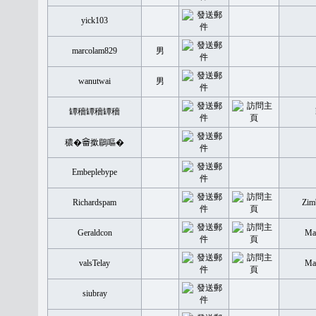
yick103
marcolam829
男
wanutwai
男
罈穡罈穡罈穡
穠�𤲞撳鶥嘔�
Embeplebype
Richardspam
Zim
Geraldcon
Mal
valsTelay
Mal
siubray