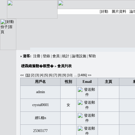
»
遊客:
注冊
|
登錄
|
會員
|
統計
|
論壇設施
|
幫助
礎聶織簷翻�䪖壅�
» 會員列表
<<
[1]
[2]
[3]
[4]
[5]
[6]
[7]
[8]
[9]
[10]
...
[1486] >>
用戶名
性別
Email
主頁
admin
crystal0601
女
繚L糧n
25365177