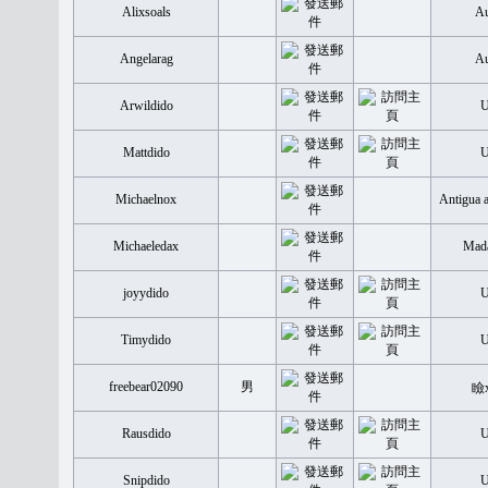
Alixsoals
Au
Angelarag
Au
Arwildido
Mattdido
Michaelnox
Antigua 
Michaeledax
Mada
joyydido
Timydido
freebear02090
男
瞼
Rausdido
Snipdido