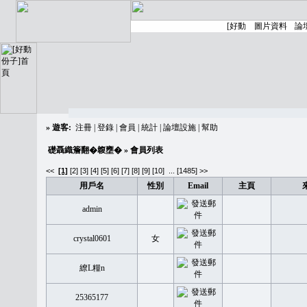
»
遊客:
注冊
|
登錄
|
會員
|
統計
|
論壇設施
|
幫助
礎聶織簷翻�䪖壅�
» 會員列表
<<
[1]
[2]
[3]
[4]
[5]
[6]
[7]
[8]
[9]
[10]
...
[1485] >>
用戶名
性別
Email
主頁
admin
crystal0601
女
繚L糧n
25365177