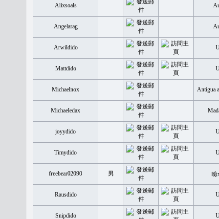
Alixsoals
Au
Angelarag
Au
Arwildido
Mattdido
Michaelnox
Antigua 
Michaeledax
Mada
joyydido
Timydido
freebear02090
男
瞼
Rausdido
Snipdido