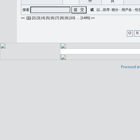
搜索
或
以...排序:
積分
-
用戶名
-
性
<<
[1]
[2]
[3]
[4]
[5]
[6]
[7]
[8]
[9]
[10]
...
[1485] >>
O
N
Processed in