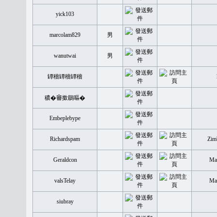
yick103
marcolam829
男
wanutwai
男
罈穡罈穡罈穡
穠�𤲞撳鶥嘔�
Embeplebype
Richardspam
Zim
Geraldcon
Mal
valsTelay
Mal
siubray