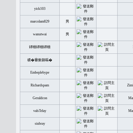
yick103
marcolam829
男
wanutwai
男
罈穡罈穡罈穡
穠�𤲞撳鶥嘔�
Embeplebype
Richardspam
Zim
Geraldcon
Mal
valsTelay
Mal
siubray