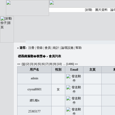
»
遊客:
注冊
|
登錄
|
會員
|
統計
|
論壇設施
|
幫助
礎聶織簷翻�䪖壅�
» 會員列表
<<
[1]
[2]
[3]
[4]
[5]
[6]
[7]
[8]
[9]
[10]
...
[1486] >>
用戶名
性別
Email
主頁
admin
crystal0601
女
繚L糧n
25365177