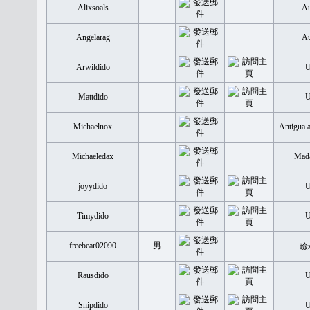
Alixsoals
Au
Angelarag
Au
Arwildido
Mattdido
Michaelnox
Antigua 
Michaeledax
Mada
joyydido
Timydido
freebear02090
男
瞼
Rausdido
Snipdido