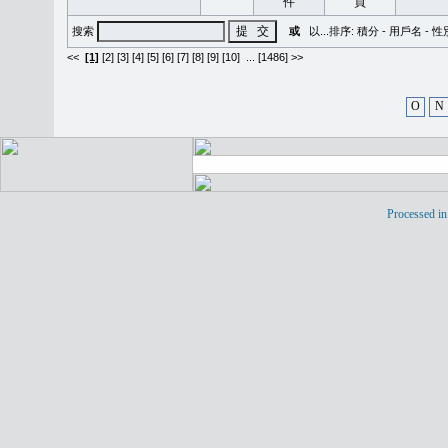
搜索
或
以...排序:
積分
-
用戶名
-
性
<<
[1]
[2]
[3]
[4]
[5]
[6]
[7]
[8]
[9]
[10]
...
[1486] >>
O
N
Processed in