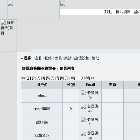
»
遊客:
注冊
|
登錄
|
會員
|
統計
|
論壇設施
|
幫助
礎聶織簷翻�䪖壅�
» 會員列表
<<
[1]
[2]
[3]
[4]
[5]
[6]
[7]
[8]
[9]
[10]
...
[1488] >>
用戶名
性別
Email
主頁
admin
crystal0601
女
繚L糧n
25365177