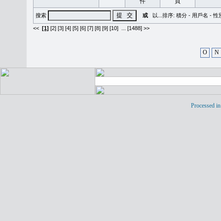
搜索
或
以...排序:
積分
-
用戶名
-
性
<<
[1]
[2]
[3]
[4]
[5]
[6]
[7]
[8]
[9]
[10]
...
[1488] >>
O
N
Processed in