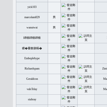
yick103
marcolam829
男
wanutwai
男
罈穡罈穡罈穡
穠�𤲞撳鶥嘔�
Embeplebype
Richardspam
Zim
Geraldcon
Mal
valsTelay
Mal
siubray