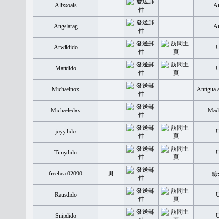
Alixsoals
Au
Angelarag
Au
Arwildido
Mattdido
Michaelnox
Antigua 
Michaeledax
Mada
joyydido
Timydido
freebear02090
男
瞼
Rausdido
Snipdido