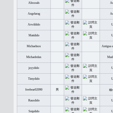
Alixsoals
Au
Angelarag
Au
Arwildido
Mattdido
Michaelnox
Antigua 
Michaeledax
Mada
joyydido
Timydido
freebear02090
男
瞼
Rausdido
Snipdido