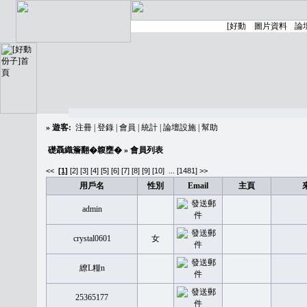
»
遊客:
注冊
|
登錄
|
會員
|
統計
|
論壇設施
|
幫助
礎聶織簷翻�䪖壅�
» 會員列表
<<
[1]
[2]
[3]
[4]
[5]
[6]
[7]
[8]
[9]
[10]
...
[1481] >>
用戶名
性別
Email
主頁
admin
crystal0601
女
繚L糧n
25365177