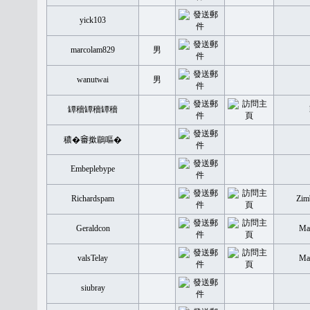
yick103
marcolam829
男
wanutwai
男
罈穡罈穡罈穡
穠�𤲞撳鶥嘔�
Embeplebype
Richardspam
Zim
Geraldcon
Mal
valsTelay
Mal
siubray