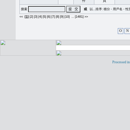
搜索
或
以...排序:
積分
-
用戶名
-
性
<<
[1]
[2]
[3]
[4]
[5]
[6]
[7]
[8]
[9]
[10]
...
[1481] >>
O
N
Processed in