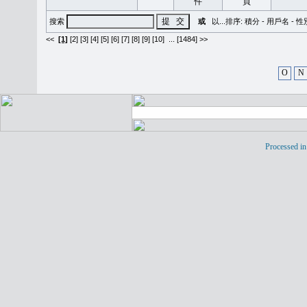
搜索
或
以...排序:
積分
-
用戶名
-
性
<<
[1]
[2]
[3]
[4]
[5]
[6]
[7]
[8]
[9]
[10]
...
[1484] >>
O
N
Processed in