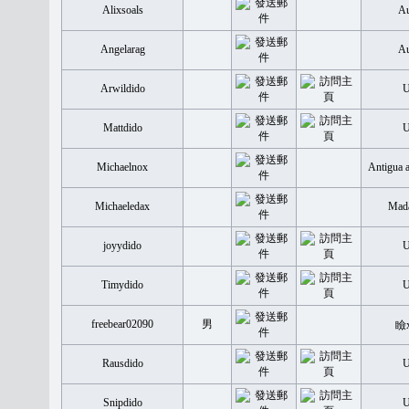
Alixsoals
Au
Angelarag
Au
Arwildido
Mattdido
Michaelnox
Antigua 
Michaeledax
Mada
joyydido
Timydido
freebear02090
男
瞼
Rausdido
Snipdido