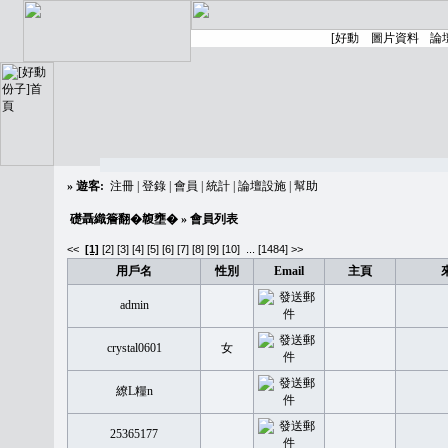
»
遊客:
注冊
|
登錄
|
會員
|
統計
|
論壇設施
|
幫助
礎聶織簷翻�䪖壅�
» 會員列表
<<
[1]
[2]
[3]
[4]
[5]
[6]
[7]
[8]
[9]
[10]
...
[1484] >>
用戶名
性別
Email
主頁
admin
crystal0601
女
繚L糧n
25365177