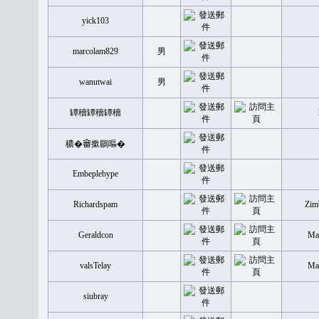
yick103
marcolam829
男
wanutwai
男
罈穡罈穡罈穡
穠�𤲞撳鶥嘔�
Embeplebype
Richardspam
Zim
Geraldcon
Mal
valsTelay
Mal
siubray