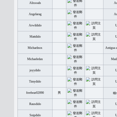
Alixsoals
Au
Angelarag
Au
Arwildido
Mattdido
Michaelnox
Antigua 
Michaeledax
Mada
joyydido
Timydido
freebear02090
男
瞼
Rausdido
Snipdido