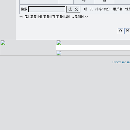
搜索
或
以...排序:
積分
-
用戶名
-
性
<<
[1]
[2]
[3]
[4]
[5]
[6]
[7]
[8]
[9]
[10]
...
[1489] >>
O
N
Processed in