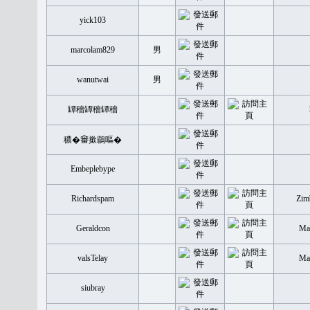
yick103
marcolam829
男
wanutwai
男
罈穡罈穡罈穡
穠�𤲞撳鶥嘔�
Embeplebype
Richardspam
Zim
Geraldcon
Mal
valsTelay
Mal
siubray