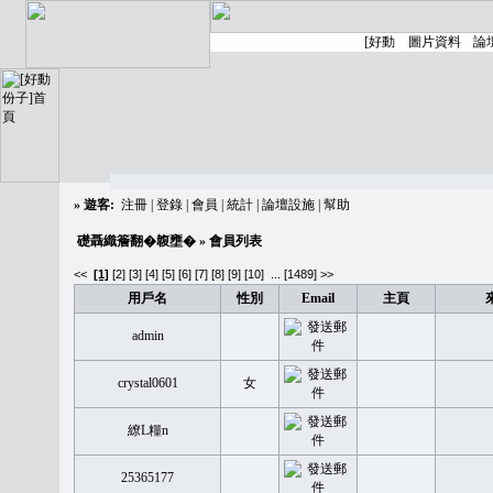
»
遊客:
注冊
|
登錄
|
會員
|
統計
|
論壇設施
|
幫助
礎聶織簷翻�䪖壅�
» 會員列表
<<
[1]
[2]
[3]
[4]
[5]
[6]
[7]
[8]
[9]
[10]
...
[1489] >>
用戶名
性別
Email
主頁
admin
crystal0601
女
繚L糧n
25365177