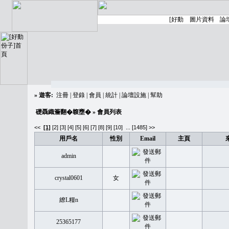
»
遊客:
注冊
|
登錄
|
會員
|
統計
|
論壇設施
|
幫助
礎聶織簷翻�䪖壅�
» 會員列表
<<
[1]
[2]
[3]
[4]
[5]
[6]
[7]
[8]
[9]
[10]
...
[1485] >>
用戶名
性別
Email
主頁
admin
crystal0601
女
繚L糧n
25365177