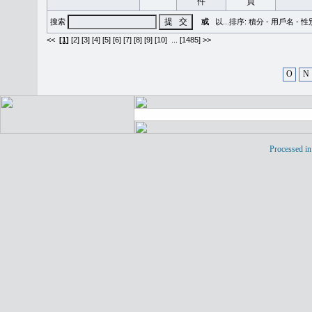
搜索
或
以...排序:
積分
-
用戶名
-
性
<<
[1]
[2]
[3]
[4]
[5]
[6]
[7]
[8]
[9]
[10]
...
[1485] >>
O
N
Processed in