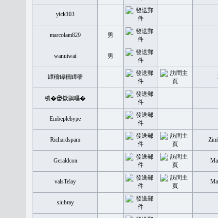
yick103
marcolam829
男
wanutwai
男
罈穡罈穡罈穡
穠�𤲞撳鶥嘔�
Embeplebype
Richardspam
Zim
Geraldcon
Mal
valsTelay
Mal
siubray