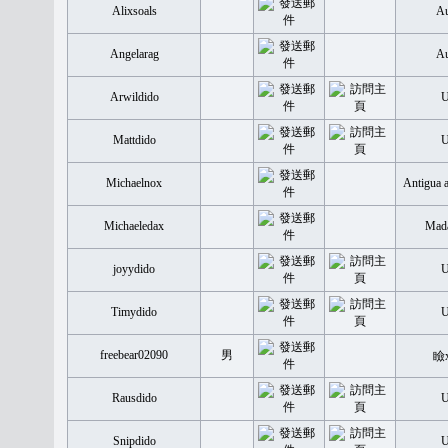
Alixsoals
Au
Angelarag
Au
Arwildido
Mattdido
Michaelnox
Antigua 
Michaeledax
Mada
joyydido
Timydido
freebear02090
男
瞼
Rausdido
Snipdido