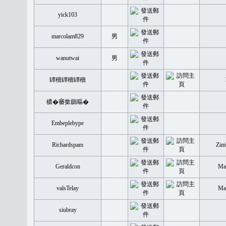
yick103
marcolam829
男
wanutwai
男
罈穡罈穡罈穡
穠�𤲞撳鶥嘔�
Embeplebype
Richardspam
Zim
Geraldcon
Mal
valsTelay
Mal
siubray