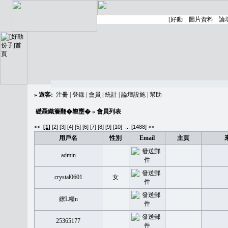
»
遊客:
注冊
|
登錄
|
會員
|
統計
|
論壇設施
|
幫助
礎聶織簷翻�䪖壅�
» 會員列表
<<
[1]
[2]
[3]
[4]
[5]
[6]
[7]
[8]
[9]
[10]
...
[1488] >>
用戶名
性別
Email
主頁
admin
crystal0601
女
繚L糧n
25365177