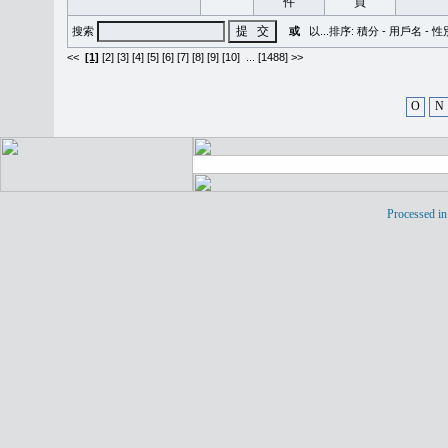
搜索
或
以...排序:
積分
-
用戶名
-
性
<<
[1]
[2]
[3]
[4]
[5]
[6]
[7]
[8]
[9]
[10]
...
[1488] >>
O
N
Processed in