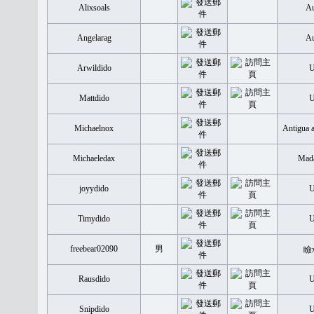
Alixsoals
Au
Angelarag
Au
Arwildido
Mattdido
Michaelnox
Antigua 
Michaeledax
Mada
joyydido
Timydido
freebear02090
男
瞼
Rausdido
Snipdido