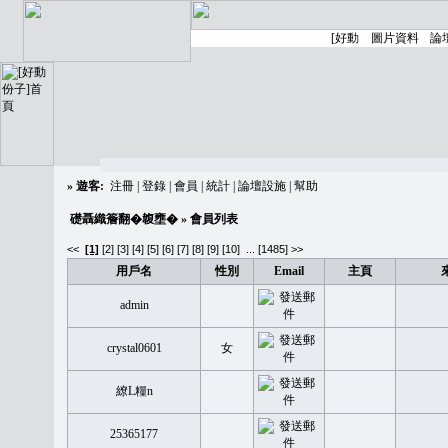
»
遊客:
注冊
|
登錄
|
會員
|
統計
|
論壇設施
|
幫助
礎聶織簷翻�䪖壅�
» 會員列表
<<
[1]
[2]
[3]
[4]
[5]
[6]
[7]
[8]
[9]
[10]
...
[1485] >>
用戶名
性別
Email
主頁
admin
crystal0601
女
繚L糧n
25365177