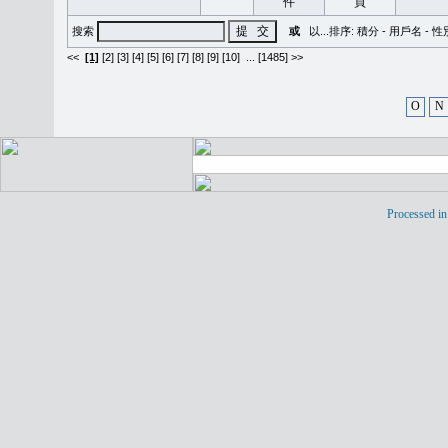
搜索
或
以...排序:
積分
-
用戶名
-
性
<<
[1]
[2]
[3]
[4]
[5]
[6]
[7]
[8]
[9]
[10]
...
[1485] >>
O
N
Processed in