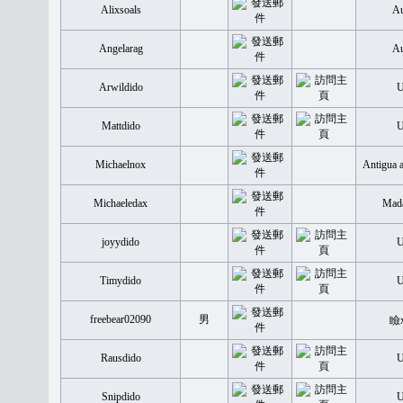
Alixsoals
Au
Angelarag
Au
Arwildido
Mattdido
Michaelnox
Antigua 
Michaeledax
Mada
joyydido
Timydido
freebear02090
男
瞼
Rausdido
Snipdido