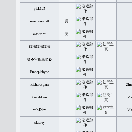
yick103
marcolam829
男
wanutwai
男
罈穡罈穡罈穡
穠�𤲞撳鶥嘔�
Embeplebype
Richardspam
Zim
Geraldcon
Mal
valsTelay
Mal
siubray