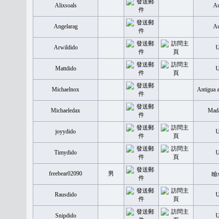
Alixsoals
Au
Angelarag
Au
Arwildido
Mattdido
Michaelnox
Antigua 
Michaeledax
Mada
joyydido
Timydido
freebear02090
男
瞼
Rausdido
Snipdido