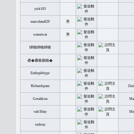
yick103
marcolam829
男
wanutwai
男
罈穡罈穡罈穡
穠�𤲞撳鶥嘔�
Embeplebype
Richardspam
Zim
Geraldcon
Mal
valsTelay
Mal
siubray