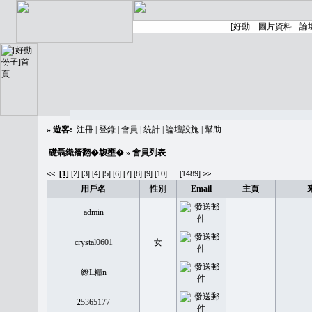
»
遊客:
注冊
|
登錄
|
會員
|
統計
|
論壇設施
|
幫助
礎聶織簷翻�䪖壅�
» 會員列表
<<
[1]
[2]
[3]
[4]
[5]
[6]
[7]
[8]
[9]
[10]
...
[1489] >>
用戶名
性別
Email
主頁
admin
crystal0601
女
繚L糧n
25365177