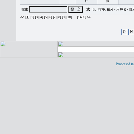
搜索
或
以...排序:
積分
-
用戶名
-
性
<<
[1]
[2]
[3]
[4]
[5]
[6]
[7]
[8]
[9]
[10]
...
[1489] >>
O
N
Processed in