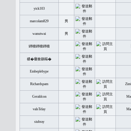
yick103
marcolam829
男
wanutwai
男
罈穡罈穡罈穡
穠�𤲞撳鶥嘔�
Embeplebype
Richardspam
Zim
Geraldcon
Mal
valsTelay
Mal
siubray