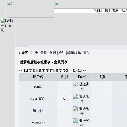
»
遊客:
注冊
|
登錄
|
會員
|
統計
|
論壇設施
|
幫助
礎聶織簷翻�䪖壅�
» 會員列表
<<
[1]
[2]
[3]
[4]
[5]
[6]
[7]
[8]
[9]
[10]
...
[1491] >>
用戶名
性別
Email
主頁
admin
crystal0601
女
繚L糧n
25365177