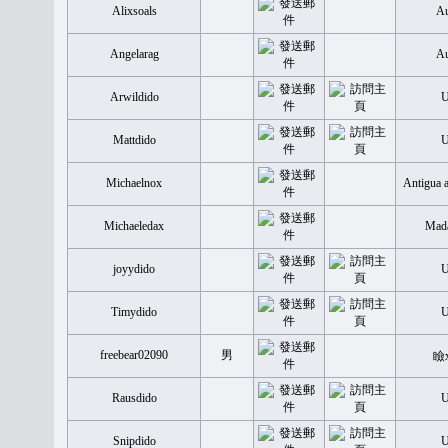
Alixsoals
Au
Angelarag
Au
Arwildido
Mattdido
Michaelnox
Antigua 
Michaeledax
Mada
joyydido
Timydido
freebear02090
男
瞼
Rausdido
Snipdido