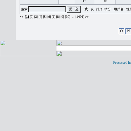
搜索
或
以...排序:
積分
-
用戶名
-
性
<<
[1]
[2]
[3]
[4]
[5]
[6]
[7]
[8]
[9]
[10]
...
[1491] >>
O
N
Processed in