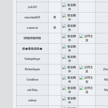
yick103
marcolam829
男
wanutwai
男
罈穡罈穡罈穡
穠�𤲞撳鶥嘔�
Embeplebype
Richardspam
Zim
Geraldcon
Mal
valsTelay
Mal
siubray