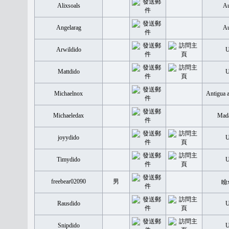
Alixsoals
Au
Angelarag
Au
Arwildido
Mattdido
Michaelnox
Antigua 
Michaeledax
Mada
joyydido
Timydido
freebear02090
男
瞼
Rausdido
Snipdido