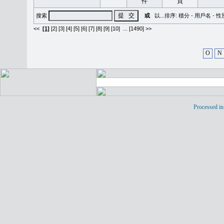
搜索
或
以...排序:
積分
-
用戶名
-
性
<<
[1]
[2]
[3]
[4]
[5]
[6]
[7]
[8]
[9]
[10]
...
[1490] >>
O
N
Processed in