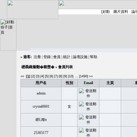
»
遊客:
注冊
|
登錄
|
會員
|
統計
|
論壇設施
|
幫助
礎聶織簷翻�䪖壅�
» 會員列表
<<
[1]
[2]
[3]
[4]
[5]
[6]
[7]
[8]
[9]
[10]
...
[1490] >>
用戶名
性別
Email
主頁
admin
crystal0601
女
繚L糧n
25365177