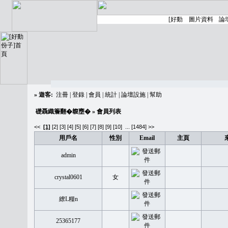
»
遊客:
注冊
|
登錄
|
會員
|
統計
|
論壇設施
|
幫助
礎聶織簷翻�䪖壅�
» 會員列表
<<
[1]
[2]
[3]
[4]
[5]
[6]
[7]
[8]
[9]
[10]
...
[1484] >>
用戶名
性別
Email
主頁
admin
crystal0601
女
繚L糧n
25365177