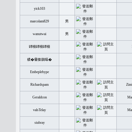
yick103
marcolam829
男
wanutwai
男
罈穡罈穡罈穡
穠�𤲞撳鶥嘔�
Embeplebype
Richardspam
Zim
Geraldcon
Mal
valsTelay
Mal
siubray