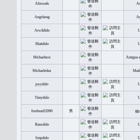
Alixsoals
Au
Angelarag
Au
Arwildido
Mattdido
Michaelnox
Antigua 
Michaeledax
Mada
joyydido
Timydido
freebear02090
男
瞼
Rausdido
Snipdido