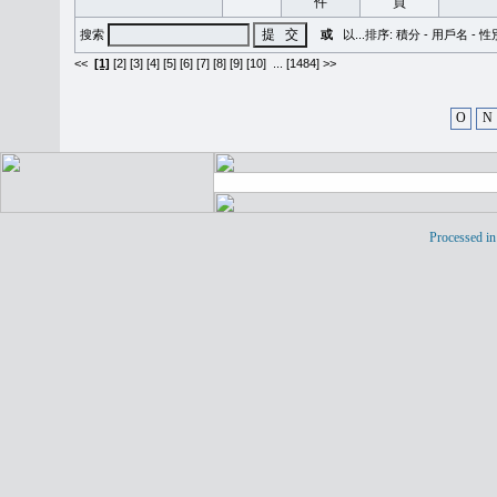
搜索
或
以...排序:
積分
-
用戶名
-
性
<<
[1]
[2]
[3]
[4]
[5]
[6]
[7]
[8]
[9]
[10]
...
[1484] >>
O
N
Processed in