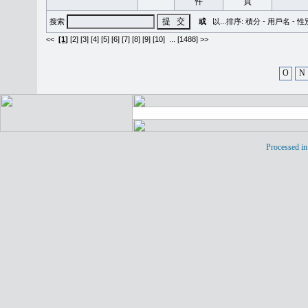
搜索
或
以...排序:
積分
-
用戶名
-
性
<<
[1]
[2]
[3]
[4]
[5]
[6]
[7]
[8]
[9]
[10]
...
[1488] >>
O
N
Processed in