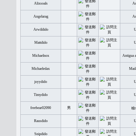
Alixsoals
Au
Angelarag
Au
Arwildido
Mattdido
Michaelnox
Antigua 
Michaeledax
Mada
joyydido
Timydido
freebear02090
男
瞼
Rausdido
Snipdido