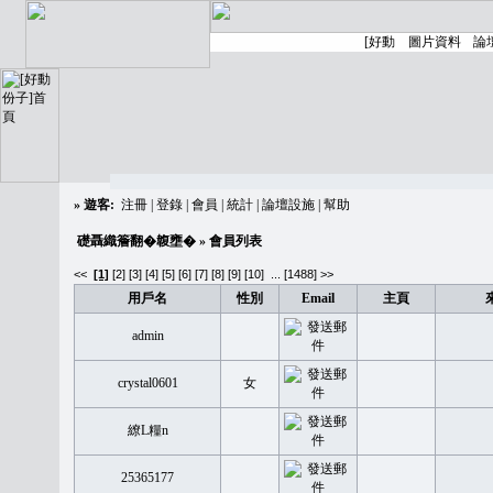
»
遊客:
注冊
|
登錄
|
會員
|
統計
|
論壇設施
|
幫助
礎聶織簷翻�䪖壅�
» 會員列表
<<
[1]
[2]
[3]
[4]
[5]
[6]
[7]
[8]
[9]
[10]
...
[1488] >>
用戶名
性別
Email
主頁
admin
crystal0601
女
繚L糧n
25365177