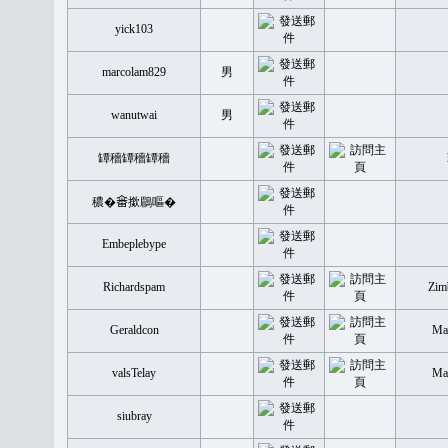
yick103
marcolam829
男
wanutwai
男
罈穡罈穡罈穡
穠�𤲞撳鶥嘔�
Embeplebype
Richardspam
Zim
Geraldcon
Mal
valsTelay
Mal
siubray