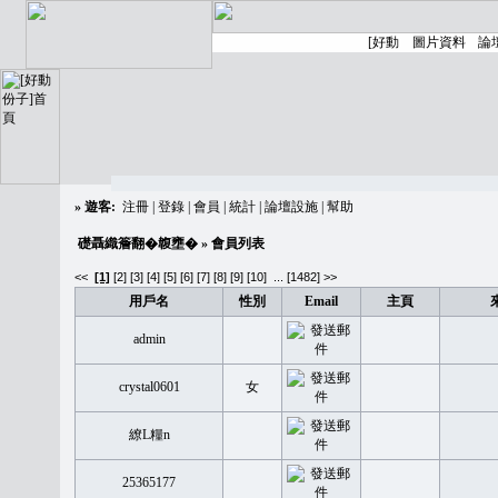
»
遊客:
注冊
|
登錄
|
會員
|
統計
|
論壇設施
|
幫助
礎聶織簷翻�䪖壅�
» 會員列表
<<
[1]
[2]
[3]
[4]
[5]
[6]
[7]
[8]
[9]
[10]
...
[1482] >>
用戶名
性別
Email
主頁
admin
crystal0601
女
繚L糧n
25365177