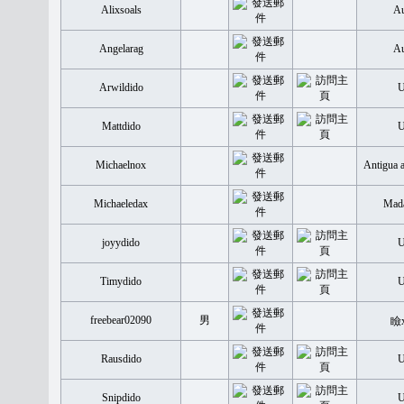
Alixsoals
Au
Angelarag
Au
Arwildido
Mattdido
Michaelnox
Antigua 
Michaeledax
Mada
joyydido
Timydido
freebear02090
男
瞼
Rausdido
Snipdido