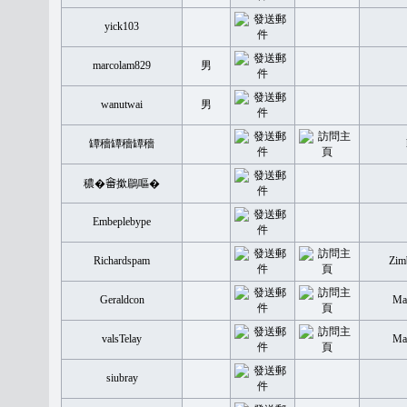
yick103
marcolam829
男
wanutwai
男
罈穡罈穡罈穡
穠�𤲞撳鶥嘔�
Embeplebype
Richardspam
Zim
Geraldcon
Mal
valsTelay
Mal
siubray