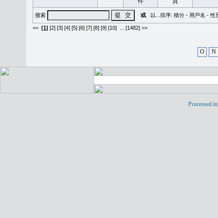
搜索
或
以...排序:
積分
-
用戶名
-
性
<<
[1]
[2]
[3]
[4]
[5]
[6]
[7]
[8]
[9]
[10]
...
[1482] >>
O
N
Processed in