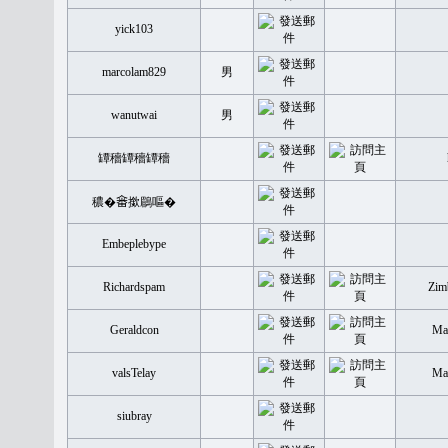
yick103
marcolam829
男
wanutwai
男
罈穡罈穡罈穡
穠�𤲞撳鶥嘔�
Embeplebype
Richardspam
Zim
Geraldcon
Mal
valsTelay
Mal
siubray