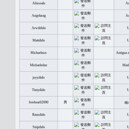
Alixsoals
Au
Angelarag
Au
Arwildido
Mattdido
Michaelnox
Antigua 
Michaeledax
Mada
joyydido
Timydido
freebear02090
男
瞼
Rausdido
Snipdido