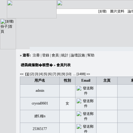
»
遊客:
注冊
|
登錄
|
會員
|
統計
|
論壇設施
|
幫助
礎聶織簷翻�䪖壅�
» 會員列表
<<
[1]
[2]
[3]
[4]
[5]
[6]
[7]
[8]
[9]
[10]
...
[1488] >>
用戶名
性別
Email
主頁
admin
crystal0601
女
繚L糧n
25365177