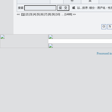
搜索
或
以...排序:
積分
-
用戶名
-
性
<<
[1]
[2]
[3]
[4]
[5]
[6]
[7]
[8]
[9]
[10]
...
[1488] >>
O
N
Processed in