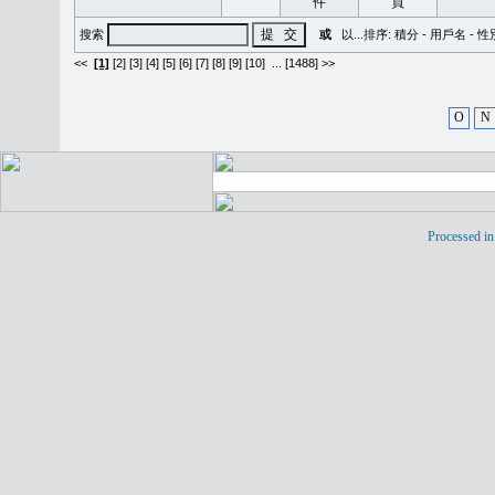
搜索
或
以...排序:
積分
-
用戶名
-
性
<<
[1]
[2]
[3]
[4]
[5]
[6]
[7]
[8]
[9]
[10]
...
[1488] >>
O
N
Processed in