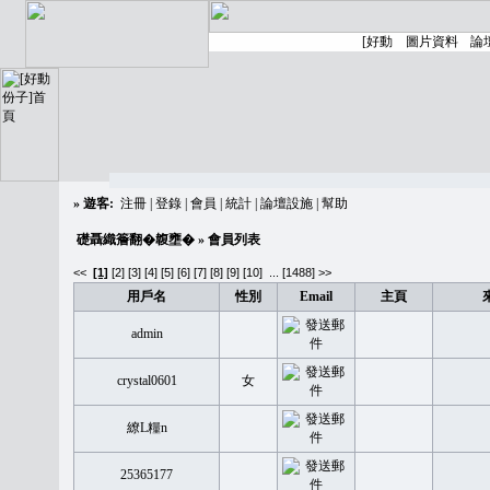
»
遊客:
注冊
|
登錄
|
會員
|
統計
|
論壇設施
|
幫助
礎聶織簷翻�䪖壅�
» 會員列表
<<
[1]
[2]
[3]
[4]
[5]
[6]
[7]
[8]
[9]
[10]
...
[1488] >>
用戶名
性別
Email
主頁
admin
crystal0601
女
繚L糧n
25365177