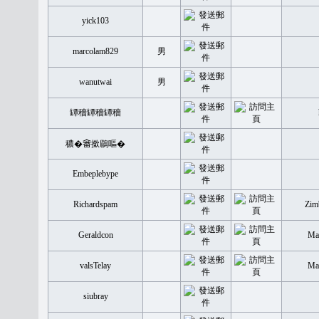
yick103
marcolam829
男
wanutwai
男
罈穡罈穡罈穡
穠�𤲞撳鶥嘔�
Embeplebype
Richardspam
Zim
Geraldcon
Mal
valsTelay
Mal
siubray