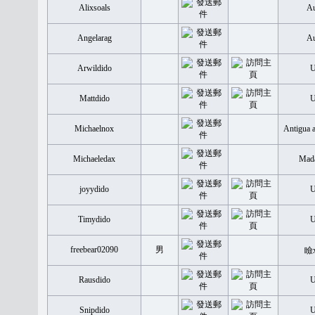
Alixsoals
Au
Angelarag
Au
Arwildido
Mattdido
Michaelnox
Antigua 
Michaeledax
Mada
joyydido
Timydido
freebear02090
男
瞼
Rausdido
Snipdido