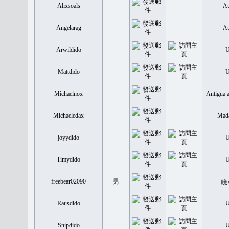
Alixsoals
Au
Angelarag
Au
Arwildido
Mattdido
Michaelnox
Antigua 
Michaeledax
Mada
joyydido
Timydido
freebear02090
男
瞼
Rausdido
Snipdido