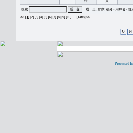
搜索
或
以...排序:
積分
-
用戶名
-
性
<<
[1]
[2]
[3]
[4]
[5]
[6]
[7]
[8]
[9]
[10]
...
[1488] >>
O
N
Processed in