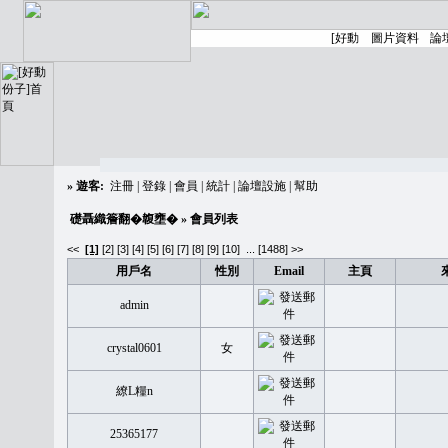
»
遊客:
注冊
|
登錄
|
會員
|
統計
|
論壇設施
|
幫助
礎聶織簷翻�䪖壅�
» 會員列表
<<
[1]
[2]
[3]
[4]
[5]
[6]
[7]
[8]
[9]
[10]
...
[1488] >>
用戶名
性別
Email
主頁
admin
crystal0601
女
繚L糧n
25365177