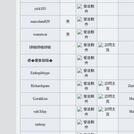
yick103
marcolam829
男
wanutwai
男
罈穡罈穡罈穡
穠�𤲞撳鶥嘔�
Embeplebype
Richardspam
Zim
Geraldcon
Mal
valsTelay
Mal
siubray