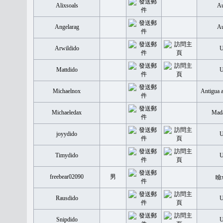
Alixsoals
Au
Angelarag
Au
Arwildido
Mattdido
Michaelnox
Antigua 
Michaeledax
Mada
joyydido
Timydido
freebear02090
男
瞼
Rausdido
Snipdido