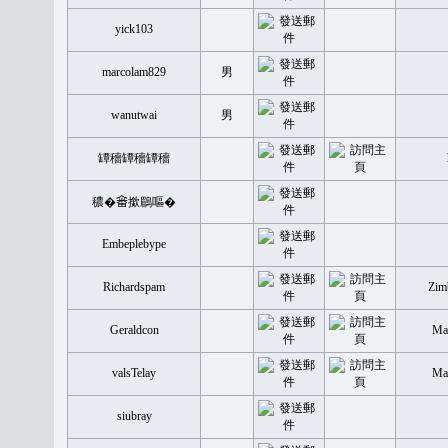
yick103
marcolam829
男
wanutwai
男
罈穡罈穡罈穡
穠�𤲞撳鶥嘔�
Embeplebype
Richardspam
Zim
Geraldcon
Mal
valsTelay
Mal
siubray