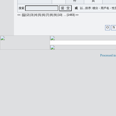
搜索
或
以...排序:
積分
-
用戶名
-
性
<<
[1]
[2]
[3]
[4]
[5]
[6]
[7]
[8]
[9]
[10]
...
[1483] >>
O
N
Processed in