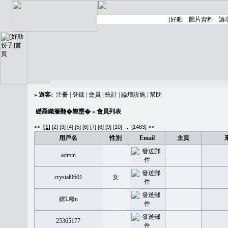
»
遊客:
注冊
|
登錄
|
會員
|
統計
|
論壇設施
|
幫助
礎聶織簷翻�䪖壅�
» 會員列表
<<
[1]
[2]
[3]
[4]
[5]
[6]
[7]
[8]
[9]
[10]
...
[1483] >>
用戶名
性別
Email
主頁
admin
crystal0601
女
繚L糧n
25365177